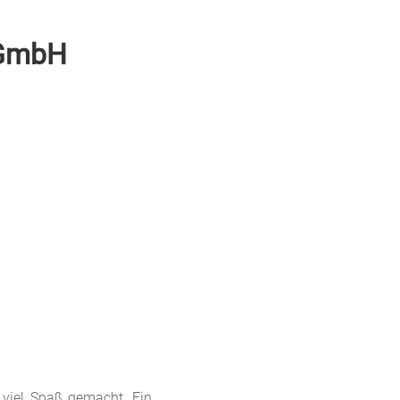
 GmbH
 viel Spaß gemacht. Ein