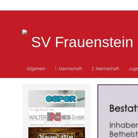
SV Frauenstein 
Allgemein
1. Mannschaft
2. Mannschaft
Jug