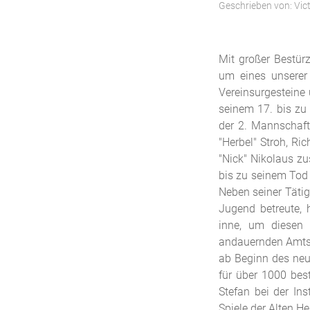
Geschrieben von:
Vic
Mit großer Bestür
um eines unserer 
Vereinsurgesteine u
seinem 17. bis zu 
der 2. Mannschaft
"Herbel" Stroh, Ri
"Nick" Nikolaus z
bis zu seinem Tod
Neben seiner Tätig
Jugend betreute, 
inne, um diesen 
andauernden Amtsze
ab Beginn des neu
für über 1000 best
Stefan bei der In
Spiele der Alten He