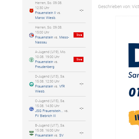
Herren, So. 09.08.
Geschrieben von:
Vic
12:30 Uhr
-:-
Frauenstein II
vs.
Maroc Wiesb.
Herren, So. 09.08.
15:00 Uhr
live
Frauenstein
vs.
Meso-
Nassau
A-Jugend (U19), Mo.
10.08. 19:00 Uhr
live
Frauenstein
vs.
Freudenberg
D-Jugend (U13), Sa.
15.08. 12:30 Uhr
-:-
Frauenstein
vs.
VfR
Wiesb.
C-Jugend (U15), Sa.
15.08. 14:30 Uhr
-:-
JSG Frauenstein...
vs.
FV Biebrich III
B-Jugend (U17), Sa.
15.08. 16:00 Uhr
-:-
Frauenstein
vs.
SV