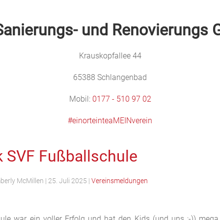
 Sanierungs- und
Renovierungs
Krauskopfallee 44
65388 Schlangenbad
Mobil:
0177 - 510 97 02
#einorteinteaMEINverein
k SVF Fußballschule
berly McMillen
|
25. Juli 2025
|
Vereinsmeldungen
ule war ein voller Erfolg und hat den Kids (und uns ;-)) mega