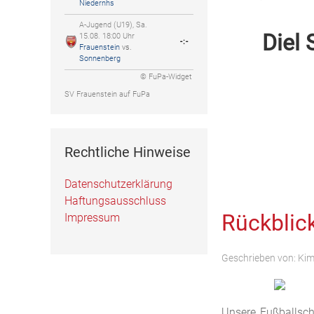
Niedernhs
A-Jugend (U19), Sa.
Diel
15.08. 18:00 Uhr
-:-
Frauenstein
vs.
Sonnenberg
© FuPa-Widget
SV Frauenstein auf FuPa
Rechtliche Hinweise
Datenschutzerklärung
Haftungsausschluss
Rückblic
Impressum
Geschrieben von:
Kim
Unsere Fußballsch