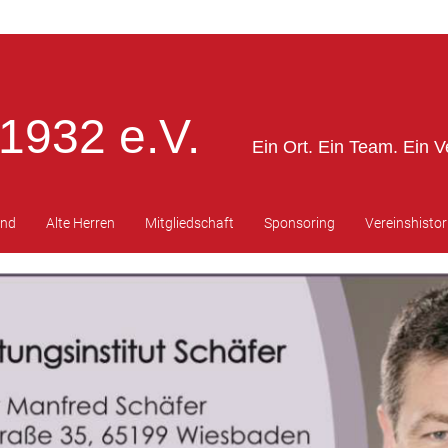
1932 e.V.
Ein Ort. Ein Team. Ein V
end
Alte Herren
Mitgliedschaft
Sponsoring
Vereinshistor