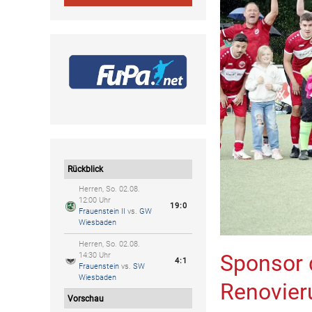
Rückblick
Herren, So. 02.08.
12:00 Uhr
19:0
Frauenstein II
vs.
GW
Wiesbaden
Herren, So. 02.08.
Sponsor 
14:30 Uhr
4:1
Frauenstein
vs.
SW
Wiesbaden
Renovie
Vorschau