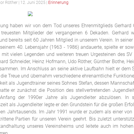
tor Röther
|
12. Juni 2025
|
Erinnerung
zung haben wir von dem Tod unseres Ehrenmitglieds Gerhard Ot
treuesten Mitglieder der vergangenen 6 Dekaden. Gerhard wa
nd bereits seit 60 Jahren Mitglied in unserem Verein. In seiner 
seinem 40. Lebensjahr (1963 - 1986) andauerte, spielte er sowo
 mit vielen Legenden und weiteren treuen Urgesteinen des SV 
chard Schneider, Heinz Hofmann, Udo Röther, Günther Bothe, He
usammen. Im Anschluss an seine aktive Laufbahn hielt er dem S
 die Treue und übernahm verschiedene ehrenamtliche Funktionen
keit als Jugendtrainer seines Sohnes Stefan, dessen Mannschaft 
hatte er zunächst die Position des stellvertretenden Jugendle
Anfang der 1990er Jahre als Jugendleiter abzulösen. In 
it als Jugendleiter legte er den Grundstein für die großen Erfo
en Jahrtausends. Im Jahr 1991 wurde er zudem als einer von le
rittene Partien für unseren Verein geehrt. Bis zuletzt unterstü
standhaltung unseres Vereinsheims und leitete auch im hohen A
rren.