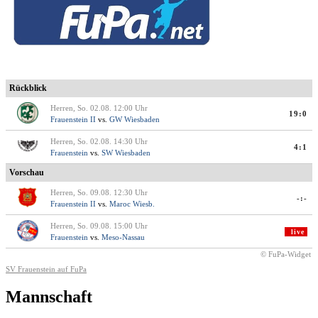
Rückblick
Herren, So. 02.08. 12:00 Uhr
19:0
Frauenstein II
vs.
GW Wiesbaden
Herren, So. 02.08. 14:30 Uhr
4:1
Frauenstein
vs.
SW Wiesbaden
Vorschau
Herren, So. 09.08. 12:30 Uhr
-:-
Frauenstein II
vs.
Maroc Wiesb.
Herren, So. 09.08. 15:00 Uhr
live
Frauenstein
vs.
Meso-Nassau
© FuPa-Widget
SV Frauenstein auf FuPa
Mannschaft