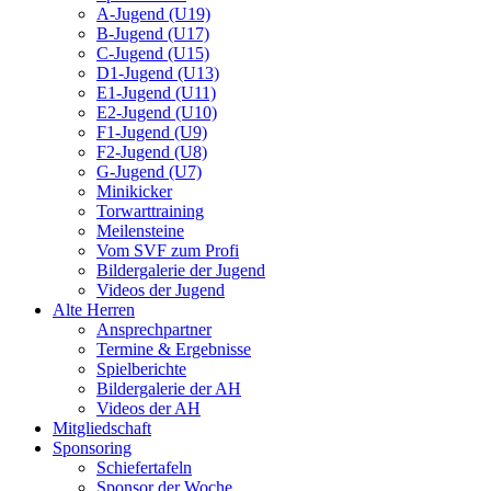
A-Jugend (U19)
B-Jugend (U17)
C-Jugend (U15)
D1-Jugend (U13)
E1-Jugend (U11)
E2-Jugend (U10)
F1-Jugend (U9)
F2-Jugend (U8)
G-Jugend (U7)
Minikicker
Torwarttraining
Meilensteine
Vom SVF zum Profi
Bildergalerie der Jugend
Videos der Jugend
Alte Herren
Ansprechpartner
Termine & Ergebnisse
Spielberichte
Bildergalerie der AH
Videos der AH
Mitgliedschaft
Sponsoring
Schiefertafeln
Sponsor der Woche