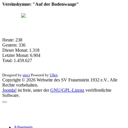
Vereinshymne: "Auf der Bodenwaage"
Heute:
238
Gestern:
336
Dieser Monat:
1.318
Letzter Monat:
6.904
Total:
1.459.627
Designed by
sinci
Powered by
Ulkit
Copyright © 2026 Webseite des SV Frauenstein 1932 e.V.. Alle
Rechte vorbehalten.
Joomla!
ist freie, unter der
GNU/GPL-Lizenz
veröffentlichte
Software.
SV Frauenstein 1932
e.V.
Ein Ort. Ein Team. Ein Verein.
Allgemein