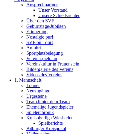
Ansprechpartner
Unser Vorstand
Unsere Schiedsrichter
Über den SVF
Geburtstage/Jubiläen
Erinnerung
Nostalgie pur!
SVF on Tour!
Anfahrt
Sportplatzbelegung
Vereinsspielplan
Vereinskultur in Frauenstein
Bildergalerie des Vereins
Videos des Vereins
1. Mannschaft
Trainer
Neuzugänge
Urgesteine
Team hinter dem Team
Ehemalige Jugendspieler
Spielerchronik
Kreisoberliga Wiesbaden
Spielberichte
Bitburger Kreispokal
Meilensteine