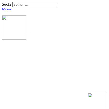
Suche
Menu
SV Frauenstein
1932 e.V.
Ein Ort. Ein Team. Ein
Verein.