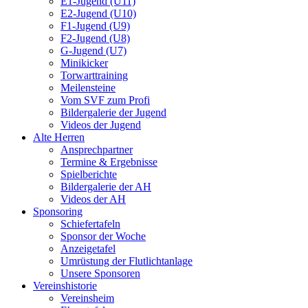
E1-Jugend (U11)
E2-Jugend (U10)
F1-Jugend (U9)
F2-Jugend (U8)
G-Jugend (U7)
Minikicker
Torwarttraining
Meilensteine
Vom SVF zum Profi
Bildergalerie der Jugend
Videos der Jugend
Alte Herren
Ansprechpartner
Termine & Ergebnisse
Spielberichte
Bildergalerie der AH
Videos der AH
Sponsoring
Schiefertafeln
Sponsor der Woche
Anzeigetafel
Umrüstung der Flutlichtanlage
Unsere Sponsoren
Vereinshistorie
Vereinsheim