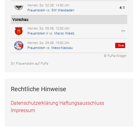
Herren, So. 02.08. 14:30 Uhr
4:1
Frauenstein
vs.
SW Wiesbaden
Vorschau
Herren, So. 09.08. 12:30 Uhr
-:-
Frauenstein II
vs.
Maroc Wiesb.
Herren, So. 09.08. 15:00 Uhr
live
Frauenstein
vs.
Meso-Nassau
© FuPa-Widget
SV Frauenstein auf FuPa
Rechtliche Hinweise
Datenschutzerklärung
Haftungsausschluss
Impressum