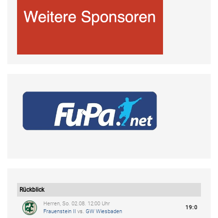
Rückblick
Herren, So. 02.08. 12:00 Uhr
19:0
Frauenstein II
vs.
GW Wiesbaden