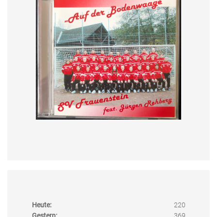
Heute:
220
Gestern:
369