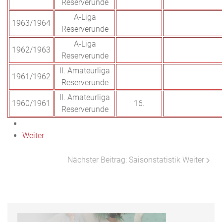
Reserverunde
A-Liga
1963/1964
Reserverunde
A-Liga
1962/1963
Reserverunde
II. Amateurliga
1961/1962
Reserverunde
II. Amateurliga
1960/1961
16.
Reserverunde
Weiter
Nächster Beitrag: Saisonstatistik
Weiter