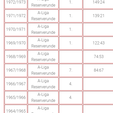
1972/1973
1.
149:24
Reserverunde
A-Liga
1971/1972
1.
139:21
Reserverunde
A-Liga
1970/1971
1.
Reserverunde
A-Liga
1969/1970
1.
122:43
Reserverunde
A-Liga
1968/1969
74:53
Reserverunde
A-Liga
1967/1968
7.
84:67
Reserverunde
A-Liga
1966/1967
4.
Reserverunde
A-Liga
1965/1966
4.
Reserverunde
A-Liga
1964/1965