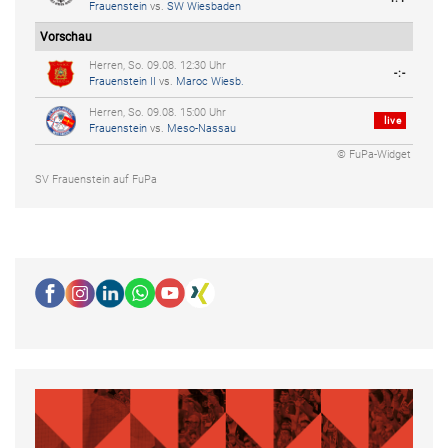
Frauenstein
vs.
SW Wiesbaden
Vorschau
Herren, So. 09.08. 12:30 Uhr
-:-
Frauenstein II
vs.
Maroc Wiesb.
Herren, So. 09.08. 15:00 Uhr
live
Frauenstein
vs.
Meso-Nassau
© FuPa-Widget
SV Frauenstein auf FuPa