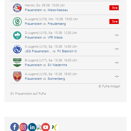
Herren, So. 09.08. 15:00 Uhr
live
Frauenstein
vs.
Meso-Nassau
A-Jugend (U19), Mo. 10.08. 19:00 Uhr
live
Frauenstein
vs.
Freudenberg
D-Jugend (U13), Sa. 15.08. 12:30 Uhr
-:-
Frauenstein
vs.
VfR Wiesb.
C-Jugend (U15), Sa. 15.08. 14:30 Uhr
-:-
JSG Frauenstein...
vs.
FV Biebrich III
B-Jugend (U17), Sa. 15.08. 16:00 Uhr
-:-
Frauenstein
vs.
SV Niedernhs
A-Jugend (U19), Sa. 15.08. 18:00 Uhr
-:-
Frauenstein
vs.
Sonnenberg
© FuPa-Widget
SV Frauenstein auf FuPa