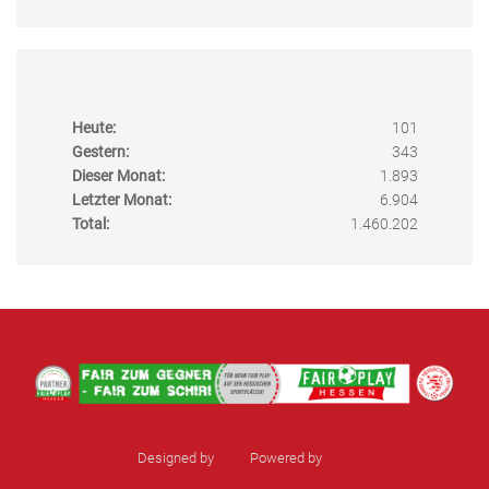
Heute:
101
Gestern:
343
Dieser Monat:
1.893
Letzter Monat:
6.904
Total:
1.460.202
Designed by
sinci
Powered by
Ulkit