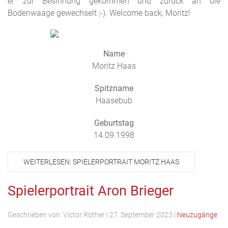
er zur Besinnung gekommen und zurück an die
Bodenwaage gewechselt ;-). Welcome back, Moritz!
Name
Moritz Haas
Spitzname
Haasebub
Geburtstag
14.09.1998
WEITERLESEN: SPIELERPORTRAIT MORITZ HAAS
Spielerportrait Aron Brieger
Geschrieben von:
Victor Röther
|
27. September 2023
|
Neuzugänge