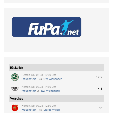
Rückblick
Herren, So. 02.08. 12:00 Uhr
19:0
Frauenstein II
vs.
GW Wiesbaden
Herren, So. 02.08. 14:30 Uhr
4:1
Frauenstein
vs.
SW Wiesbaden
Vorschau
Herren, So. 09.08. 12:30 Uhr
-:-
Frauenstein II
vs.
Maroc Wiesb.