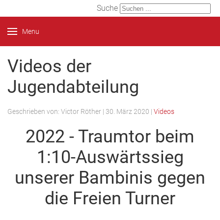
Suche
Menu
Videos der
Jugendabteilung
Geschrieben von:
Victor Röther
|
30. März 2020
|
Videos
2022 - Traumtor beim
1:10-Auswärtssieg
unserer Bambinis gegen
die Freien Turner