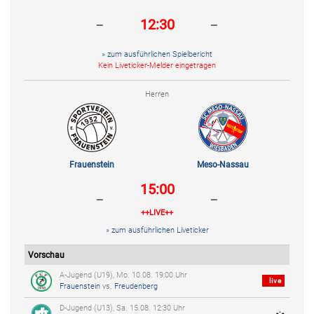
-
-
12:30
» zum ausführlichen Spielbericht
Kein Liveticker-Melder eingetragen
Herren
Frauenstein
Meso-Nassau
15:00
-
-
++LIVE++
» zum ausführlichen Liveticker
Vorschau
A-Jugend (U19), Mo. 10.08. 19:00 Uhr
live
Frauenstein
vs.
Freudenberg
D-Jugend (U13), Sa. 15.08. 12:30 Uhr
-:-