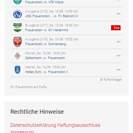
Frauenstein
vs.
VfR Wiesb.
C-Jugend (U15), Sa. 15.08. 14:30 Uhr
-:-
JSG Frauenstein...
vs.
FV Biebrich III
B-Jugend (U17), Sa. 15.08. 16:00 Uhr
live
Frauenstein
vs.
SV Niedernhs
A-Jugend (U19), Sa. 15.08. 18:00 Uhr
-:-
Frauenstein
vs.
Sonnenberg
Herren, So. 16.08. 15:00 Uhr
-:-
Delkenheim
vs.
Frauenstein
Herren, So. 16.08. 15:00 Uhr
-:-
Hellas Schi.
vs.
Frauenstein II
© FuPa-Widget
SV Frauenstein auf FuPa
Rechtliche Hinweise
Datenschutzerklärung
Haftungsausschluss
Impressum