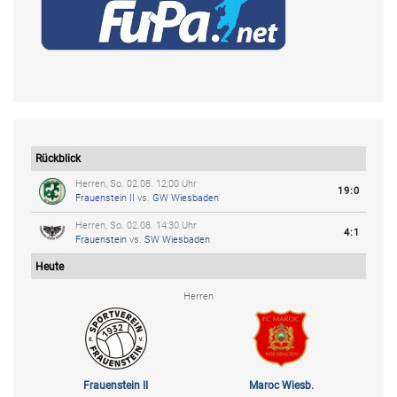
Rückblick
Herren, So. 02.08. 12:00 Uhr
19:0
Frauenstein II
vs.
GW Wiesbaden
Herren, So. 02.08. 14:30 Uhr
4:1
Frauenstein
vs.
SW Wiesbaden
Heute
Herren
Frauenstein II
Maroc Wiesb.