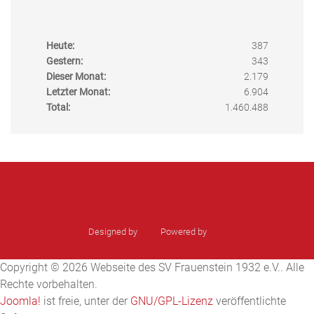
Heute:
387
Gestern:
343
Dieser Monat:
2.179
Letzter Monat:
6.904
Total:
1.460.488
Designed by
sinci
Powered by
Ulkit
Copyright © 2026 Webseite des SV Frauenstein 1932 e.V.. Alle
Rechte vorbehalten.
Joomla!
ist freie, unter der
GNU/GPL-Lizenz
veröffentlichte