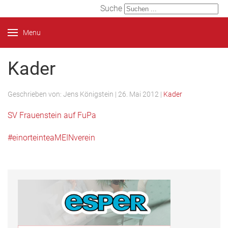
Suche
Menu
Kader
Geschrieben von:
Jens Königstein
|
26. Mai 2012
|
Kader
SV Frauenstein auf FuPa
#
einorteinteaMEINverein