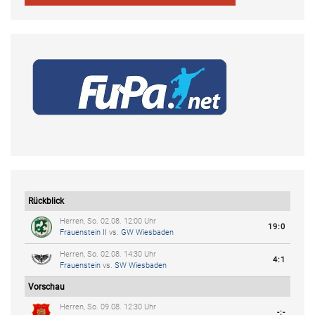
Rückblick
Herren, So. 02.08. 12:00 Uhr
19:0
Frauenstein II
vs.
GW Wiesbaden
Herren, So. 02.08. 14:30 Uhr
4:1
Frauenstein
vs.
SW Wiesbaden
Vorschau
Herren, So. 09.08. 12:30 Uhr
-:-