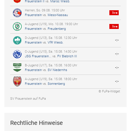
Frauenstein II
vs.
Maroc Wiesb.
Herren, So. 09.08. 15:00 Uhr
live
Frauenstein
vs.
Meso-Nassau
A-Jugend (U19), Mo. 10.08. 19:00 Uhr
live
Frauenstein
vs.
Freudenberg
D-Jugend (U13), Sa. 15.08. 12:30 Uhr
-:-
Frauenstein
vs.
VfR Wiesb.
C-Jugend (U15), Sa. 15.08. 14:30 Uhr
-:-
JSG Frauenstein...
vs.
FV Biebrich III
B-Jugend (U17), Sa. 15.08. 16:00 Uhr
-:-
Frauenstein
vs.
SV Niedernhs
A-Jugend (U19), Sa. 15.08. 18:00 Uhr
-:-
Frauenstein
vs.
Sonnenberg
© FuPa-Widget
SV Frauenstein auf FuPa
Rechtliche Hinweise