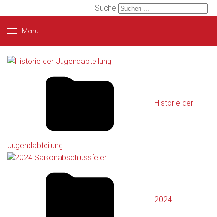
Suche
Menu
Historie der
Jugendabteilung
2024