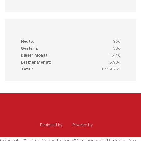
Heute:
366
Gestern:
336
Dieser Monat:
1.446
Letzter Monat:
6.904
Total:
1.459.755
Designed by
sinci
Powered by
Ulkit
Copyright © 2026 Webseite des SV Frauenstein 1932 e.V.. Alle