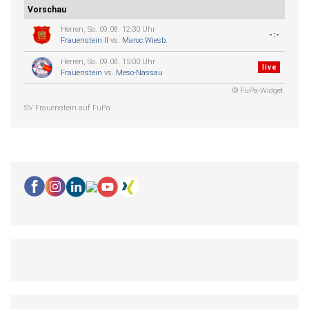
Vorschau
Herren, So. 09.08. 12:30 Uhr
-:-
Frauenstein II
vs.
Maroc Wiesb.
Herren, So. 09.08. 15:00 Uhr
live
Frauenstein
vs.
Meso-Nassau
© FuPa-Widget
SV Frauenstein auf FuPa