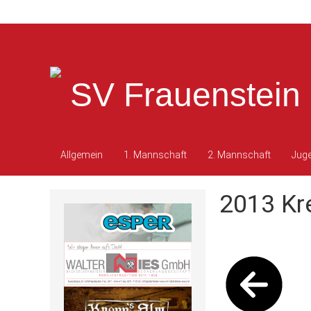
SV Frauenstein 
Allgemein
1. Mannschaft
2. Mannschaft
Jug
2013 Kr