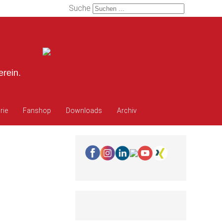
Suche
erein.
rie
Fanshop
Downloads
Archiv