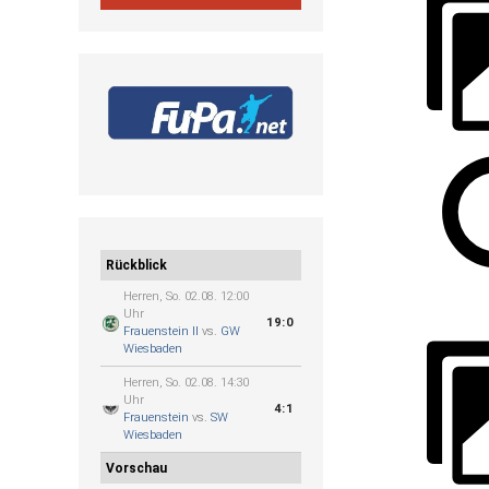
Rückblick
Herren, So. 02.08. 12:00
Uhr
19:0
Frauenstein II
vs.
GW
Wiesbaden
Herren, So. 02.08. 14:30
Uhr
4:1
Frauenstein
vs.
SW
Wiesbaden
Vorschau