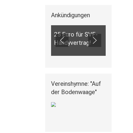
Ankündigungen
ANKÜNDIGUNGEN
25 Euro für SVF-
Handyvertrag!
Vereinshymne: "Auf
der Bodenwaage"