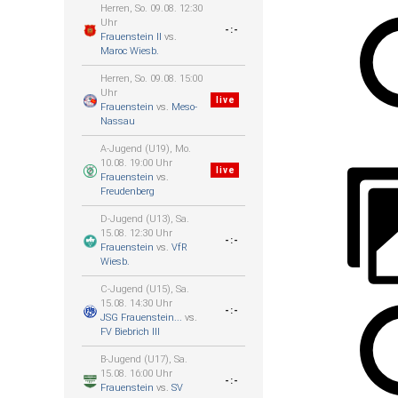
Herren, So. 09.08. 12:30
Uhr
-:-
Frauenstein II
vs.
Maroc Wiesb.
Herren, So. 09.08. 15:00
Uhr
live
Frauenstein
vs.
Meso-
Nassau
A-Jugend (U19), Mo.
10.08. 19:00 Uhr
live
Frauenstein
vs.
Freudenberg
D-Jugend (U13), Sa.
15.08. 12:30 Uhr
-:-
Frauenstein
vs.
VfR
Wiesb.
C-Jugend (U15), Sa.
15.08. 14:30 Uhr
-:-
JSG Frauenstein...
vs.
FV Biebrich III
B-Jugend (U17), Sa.
15.08. 16:00 Uhr
-:-
Frauenstein
vs.
SV