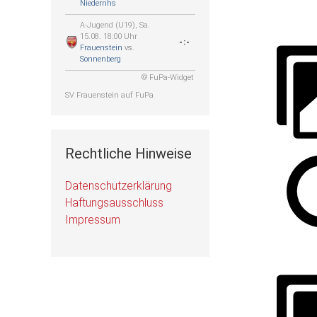
Niedernhs
A-Jugend (U19), Sa.
15.08. 18:00 Uhr
-:-
Frauenstein
vs.
Sonnenberg
© FuPa-Widget
SV Frauenstein auf FuPa
Rechtliche Hinweise
Datenschutzerklärung
Haftungsausschluss
Impressum