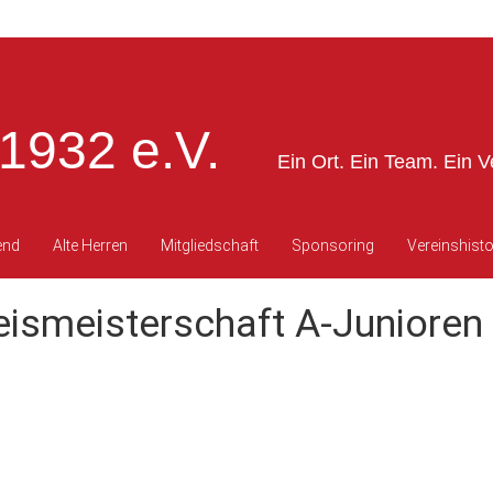
1932 e.V.
Ein Ort. Ein Team. Ein V
end
Alte Herren
Mitgliedschaft
Sponsoring
Vereinshisto
eismeisterschaft A-Junioren