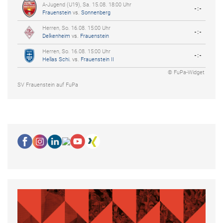
A-Jugend (U19), Sa. 15.08. 18:00 Uhr
-:-
Frauenstein
vs.
Sonnenberg
Herren, So. 16.08. 15:00 Uhr
-:-
Delkenheim
vs.
Frauenstein
Herren, So. 16.08. 15:00 Uhr
-:-
Hellas Schi.
vs.
Frauenstein II
© FuPa-Widget
SV Frauenstein auf FuPa