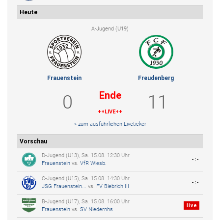
Heute
A-Jugend (U19)
Frauenstein
Freudenberg
Ende
0
11
++LIVE++
» zum ausführlichen Liveticker
Vorschau
D-Jugend (U13), Sa. 15.08. 12:30 Uhr
-:-
Frauenstein
vs.
VfR Wiesb.
C-Jugend (U15), Sa. 15.08. 14:30 Uhr
-:-
JSG Frauenstein...
vs.
FV Biebrich III
B-Jugend (U17), Sa. 15.08. 16:00 Uhr
live
Frauenstein
vs.
SV Niedernhs