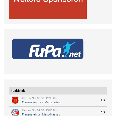
Rückblick
Herren, So. 09.08. 12:30 Uhr
2:7
Frauenstein II
vs.
Maroc Wiesb.
Herren, So. 09.08. 15:00 Uhr
0:3
Frauenstein
vs.
Meso-Nassau