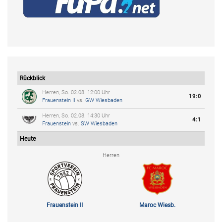
Rückblick
Herren, So. 02.08. 12:00 Uhr
19:0
Frauenstein II
vs.
GW Wiesbaden
Herren, So. 02.08. 14:30 Uhr
4:1
Frauenstein
vs.
SW Wiesbaden
Heute
Herren
Frauenstein II
Maroc Wiesb.