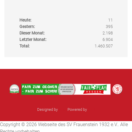
Heute:
11
Gestern:
395
Dieser Monat:
2.198
Letzter Monat:
6.904
Total:
1.460.507
Designed by
sinci
Powered by
Ulkit
Copyright © 2026 Webseite des SV Frauenstein 1932 e.V.. Alle
Rechte vorbehalten.