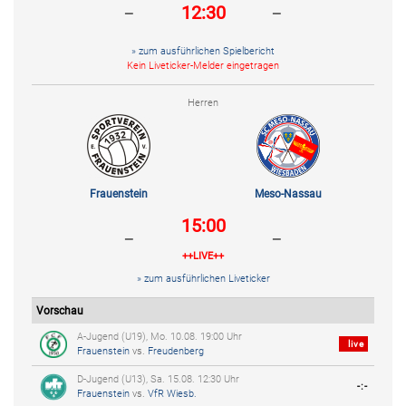
-
-
12:30
» zum ausführlichen Spielbericht
Kein Liveticker-Melder eingetragen
Herren
Frauenstein
Meso-Nassau
15:00
-
-
++LIVE++
» zum ausführlichen Liveticker
Vorschau
A-Jugend (U19), Mo. 10.08. 19:00 Uhr
live
Frauenstein
vs.
Freudenberg
D-Jugend (U13), Sa. 15.08. 12:30 Uhr
-:-
Frauenstein
vs.
VfR Wiesb.