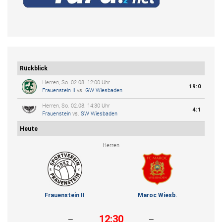
Rückblick
Herren, So. 02.08. 12:00 Uhr
19:0
Frauenstein II
vs.
GW Wiesbaden
Herren, So. 02.08. 14:30 Uhr
4:1
Frauenstein
vs.
SW Wiesbaden
Heute
Herren
Frauenstein II
Maroc Wiesb.
-
-
12:30