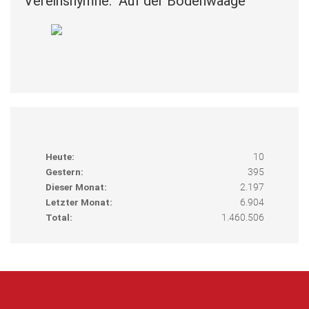
Vereinshymne: "Auf der Bodenwaage"
Heute:
10
Gestern:
395
Dieser Monat:
2.197
Letzter Monat:
6.904
Total:
1.460.506