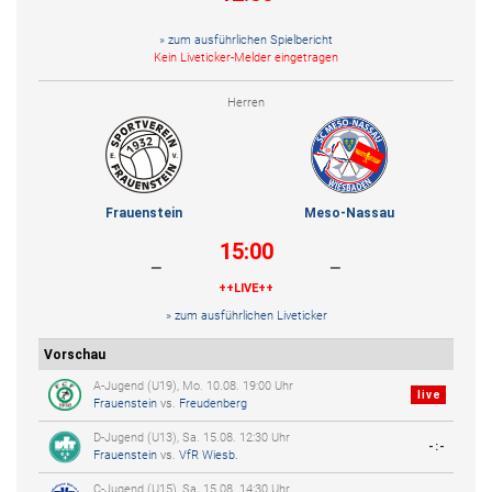
» zum ausführlichen Spielbericht
Kein Liveticker-Melder eingetragen
Herren
Frauenstein
Meso-Nassau
15:00
-
-
++LIVE++
» zum ausführlichen Liveticker
Vorschau
A-Jugend (U19), Mo. 10.08. 19:00 Uhr
live
Frauenstein
vs.
Freudenberg
D-Jugend (U13), Sa. 15.08. 12:30 Uhr
-:-
Frauenstein
vs.
VfR Wiesb.
C-Jugend (U15), Sa. 15.08. 14:30 Uhr