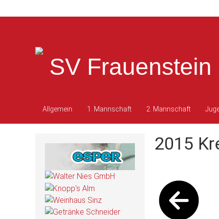
SV Frauenstein 
Allgemein
1. Mannschaft
2. Mannschaft
Jug
2015 Kr