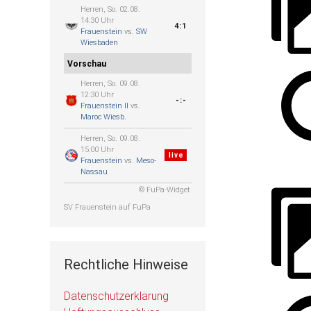
Herren, So. 02.08.
14:30 Uhr
4:1
Frauenstein
vs.
SW
Wiesbaden
Vorschau
Herren, So. 09.08.
12:30 Uhr
-:-
Frauenstein II
vs.
Maroc Wiesb.
Herren, So. 09.08.
15:00 Uhr
live
Frauenstein
vs.
Meso-
Nassau
© FuPa-Widget
SV Frauenstein auf FuPa
Rechtliche Hinweise
Datenschutzerklärung