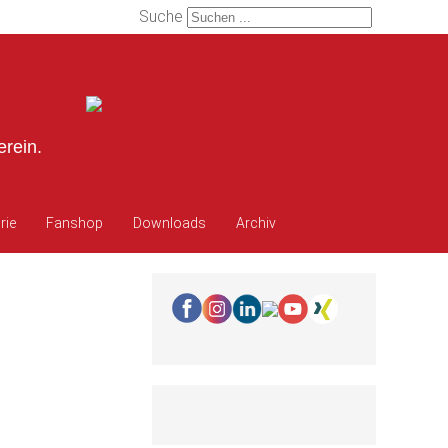
Suche
erein.
rie
Fanshop
Downloads
Archiv