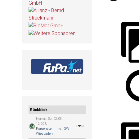
Rückblick
Herren, So. 02.08.
12:00 Uhr
19:0
Frauenstein II
vs.
GW
Wiesbaden