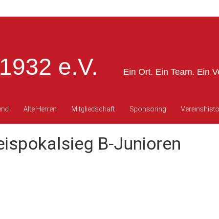
1932 e.V.
Ein Ort. Ein Team. Ein V
end
Alte Herren
Mitgliedschaft
Sponsoring
Vereinshisto
eispokalsieg B-Junioren