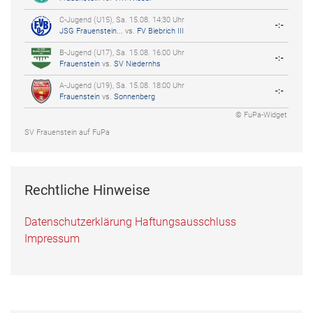
C-Jugend (U15), Sa. 15.08. 14:30 Uhr
-:-
JSG Frauenstein...
vs.
FV Biebrich III
B-Jugend (U17), Sa. 15.08. 16:00 Uhr
-:-
Frauenstein
vs.
SV Niedernhs
A-Jugend (U19), Sa. 15.08. 18:00 Uhr
-:-
Frauenstein
vs.
Sonnenberg
© FuPa-Widget
SV Frauenstein auf FuPa
Rechtliche Hinweise
Datenschutzerklärung
Haftungsausschluss
Impressum