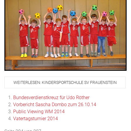
WEITERLESEN: KINDERSPORTSCHULE SV FRAUENSTEIN
Bundesverdienstkreuz für Udo Röther
Vorbericht Sascha Dombo zum 26.10.14
Public Viewing WM 2014
Vatertagsturnier 2014