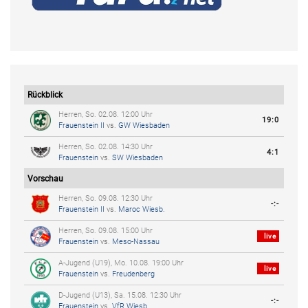
Rückblick
Herren, So. 02.08. 12:00 Uhr
19:0
Frauenstein II
vs.
GW Wiesbaden
Herren, So. 02.08. 14:30 Uhr
4:1
Frauenstein
vs.
SW Wiesbaden
Vorschau
Herren, So. 09.08. 12:30 Uhr
-:-
Frauenstein II
vs.
Maroc Wiesb.
Herren, So. 09.08. 15:00 Uhr
live
Frauenstein
vs.
Meso-Nassau
A-Jugend (U19), Mo. 10.08. 19:00 Uhr
live
Frauenstein
vs.
Freudenberg
D-Jugend (U13), Sa. 15.08. 12:30 Uhr
-:-
Frauenstein
vs.
VfR Wiesb.