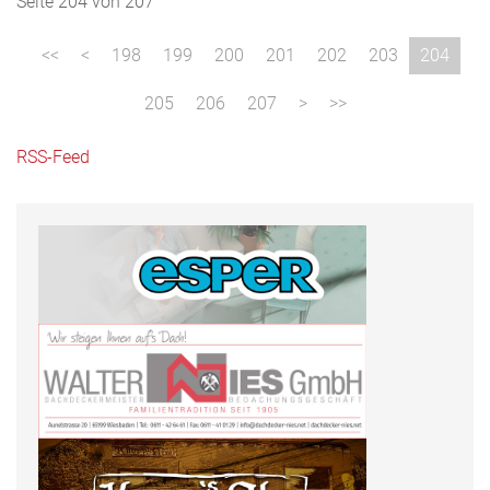
Seite 204 von 207
198
199
200
201
202
203
204
205
206
207
RSS-Feed