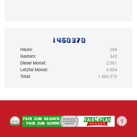
Heute:
269
Gestern:
343
Dieser Monat:
2.061
Letzter Monat:
6.904
Total:
1.460.370