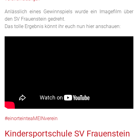
Anlässlich eines Gewinnspiels wurde ein Imagefilm über
den SV Frauenstein gedreht.
Das tolle Ergebnis könnt ihr euch nun hier anschauen:
#einorteinteaMEINverein
Kindersportschule SV Frauenstein