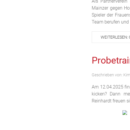
Als Partnerverei
Mainzer gegen Hols
Spieler der Fraue
Team berufen und 
WEITERLESEN: 
Probetra
Geschrieben von:
Kim
Am 12.04.2025 find
kicken? Dann mel
Reinhardt freuen s