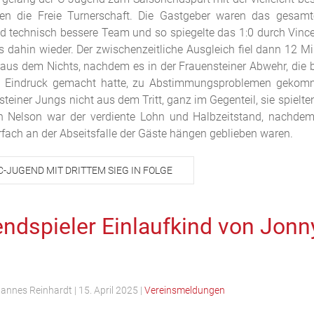
en die Freie Turnerschaft. Die Gastgeber waren das gesamt
d technisch bessere Team und so spiegelte das 1:0 durch Vincen
is dahin wieder. Der zwischenzeitliche Ausgleich fiel dann 12 M
 aus dem Nichts, nachdem es in der Frauensteiner Abwehr, die b
en Eindruck gemacht hatte, zu Abstimmungsproblemen gekom
steiner Jungs nicht aus dem Tritt, ganz im Gegenteil, sie spielte
 Nelson war der verdiente Lohn und Halbzeitstand, nachdem
ch an der Abseitsfalle der Gäste hängen geblieben waren.
C-JUGEND MIT DRITTEM SIEG IN FOLGE
ndspieler Einlaufkind von Jonn
annes Reinhardt
|
15. April 2025
|
Vereinsmeldungen