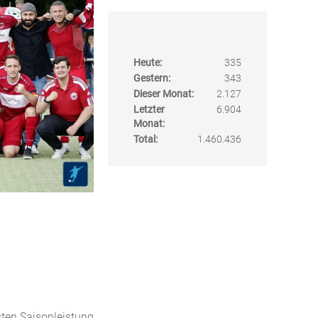
Heute:
335
Gestern:
343
Dieser Monat:
2.127
Letzter
6.904
Monat:
Total:
1.460.436
sten Saisonleistung