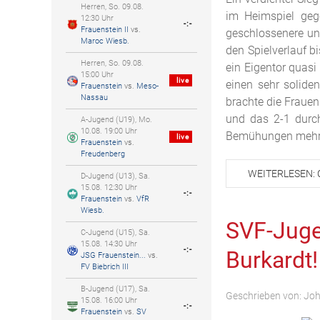
Herren, So. 09.08.
im Heimspiel geg
12:30 Uhr
-:-
Frauenstein II
vs.
geschlossenere un
Maroc Wiesb.
den Spielverlauf b
Herren, So. 09.08.
ein Eigentor quasi
15:00 Uhr
live
einen sehr solid
Frauenstein
vs.
Meso-
Nassau
brachte die Frauen
und das 2-1 durch
A-Jugend (U19), Mo.
10.08. 19:00 Uhr
Bemühungen mehrfa
live
Frauenstein
vs.
Freudenberg
WEITERLESEN: 
D-Jugend (U13), Sa.
15.08. 12:30 Uhr
-:-
Frauenstein
vs.
VfR
Wiesb.
SVF-Juge
C-Jugend (U15), Sa.
15.08. 14:30 Uhr
-:-
Burkardt!
JSG Frauenstein...
vs.
FV Biebrich III
B-Jugend (U17), Sa.
Geschrieben von:
Joh
15.08. 16:00 Uhr
-:-
Frauenstein
vs.
SV