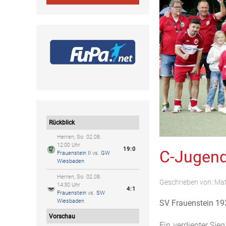
Rückblick
Herren, So. 02.08.
12:00 Uhr
19:0
C-Jugend 
Frauenstein II
vs.
GW
Wiesbaden
Herren, So. 02.08.
Geschrieben von:
Mat
14:30 Uhr
4:1
Frauenstein
vs.
SW
Wiesbaden
SV Frauenstein 193
Vorschau
Ein verdienter Sie