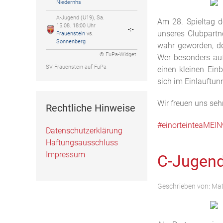
Niedernhs
A-Jugend (U19), Sa.
Am 28. Spieltag d
15.08. 18:00 Uhr
-:-
unseres Clubpartn
Frauenstein
vs.
Sonnenberg
wahr geworden, de
© FuPa-Widget
Wer besonders au
SV Frauenstein auf FuPa
einen kleinen Ein
sich im Einlauftun
Wir freuen uns sehr
Rechtliche Hinweise
#einorteinteaMEIN
Datenschutzerklärung
Haftungsausschluss
Impressum
C-Jugend-
Geschrieben von:
Mat