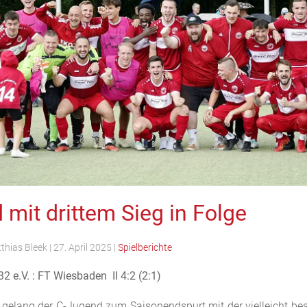
mit drittem Sieg in Folge
thias Bleek
|
27. April 2025
|
Spielberichte
2 e.V. : FT Wiesbaden II 4:2 (2:1)
g gelang der C-Jugend zum Saisonendspurt mit der vielleicht be