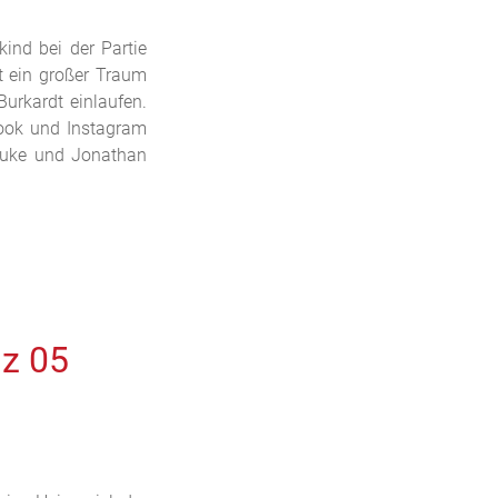
ind bei der Partie
t ein großer Traum
urkardt einlaufen.
ook und Instagram
 Luke und Jonathan
nz 05