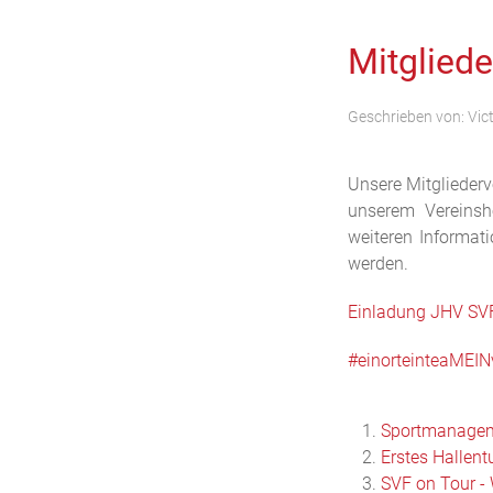
Mitglied
Geschrieben von:
Vic
Unsere Mitglieder
unserem Vereinshe
weiteren Informat
werden.
Einladung JHV SV
#einorteinteaMEIN
Sportmanageme
Erstes Hallent
SVF on Tour - 