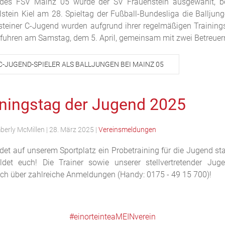
n des FSV Mainz 05 wurde der SV Frauenstein ausgewählt, b
tein Kiel am 28. Spieltag der Fußball-Bundesliga die Balljung
nsteiner C-Jugend wurden aufgrund ihrer regelmäßigen Trainings
fuhren am Samstag, dem 5. April, gemeinsam mit zwei Betreuer
C-JUGEND-SPIELER ALS BALLJUNGEN BEI MAINZ 05
iningstag der Jugend 2025
berly McMillen
|
28. März 2025
|
Vereinsmeldungen
et auf unserem Sportplatz ein Probetraining für die Jugend stat
det euch! Die Trainer sowie unserer stellvertretender Juge
ich über zahlreiche Anmeldungen (Handy: 0175 - 49 15 700)!
#einorteinteaMEINverein