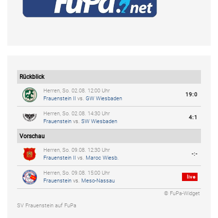
Rückblick
Herren, So. 02.08. 12:00 Uhr
19:0
Frauenstein II
vs.
GW Wiesbaden
Herren, So. 02.08. 14:30 Uhr
4:1
Frauenstein
vs.
SW Wiesbaden
Vorschau
Herren, So. 09.08. 12:30 Uhr
-:-
Frauenstein II
vs.
Maroc Wiesb.
Herren, So. 09.08. 15:00 Uhr
live
Frauenstein
vs.
Meso-Nassau
© FuPa-Widget
SV Frauenstein auf FuPa