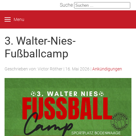
Suche
Menu
3. Walter-Nies-
Fußballcamp
Geschrieben von:
Victor Röther
|
16. Mai 2026
|
Ankündigungen