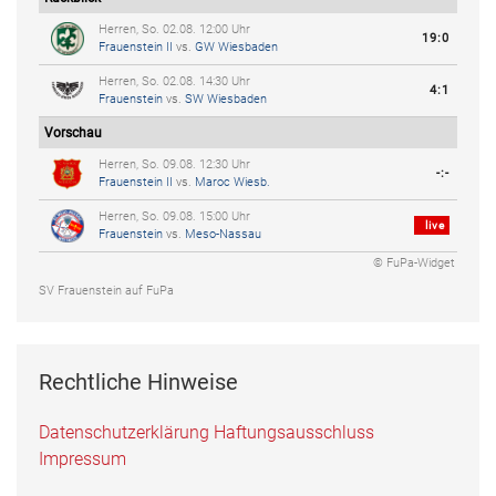
Herren, So. 02.08. 12:00 Uhr
19:0
Frauenstein II
vs.
GW Wiesbaden
Herren, So. 02.08. 14:30 Uhr
4:1
Frauenstein
vs.
SW Wiesbaden
Vorschau
Herren, So. 09.08. 12:30 Uhr
-:-
Frauenstein II
vs.
Maroc Wiesb.
Herren, So. 09.08. 15:00 Uhr
live
Frauenstein
vs.
Meso-Nassau
© FuPa-Widget
SV Frauenstein auf FuPa
Rechtliche Hinweise
Datenschutzerklärung
Haftungsausschluss
Impressum