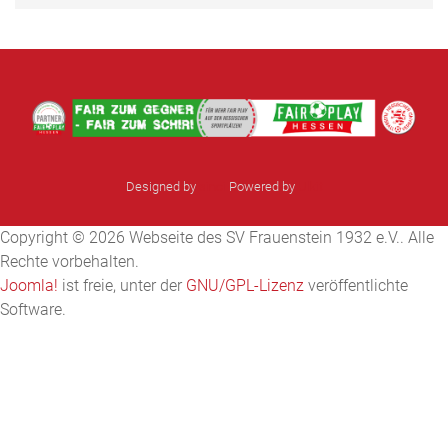
Designed by
sinci
Powered by
Ulkit
Copyright © 2026 Webseite des SV Frauenstein 1932 e.V.. Alle
Rechte vorbehalten.
Joomla!
ist freie, unter der
GNU/GPL-Lizenz
veröffentlichte
Software.