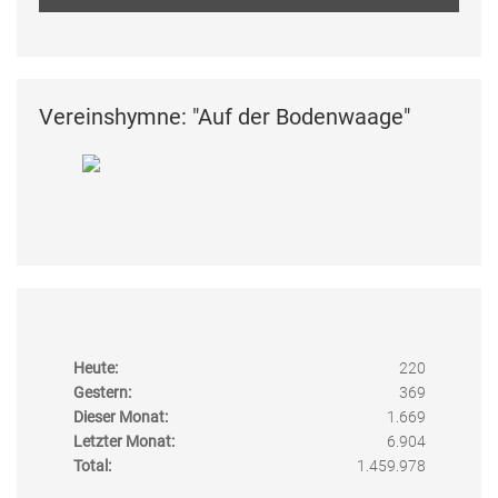
Vereinshymne: "Auf der Bodenwaage"
Heute:
220
Gestern:
369
Dieser Monat:
1.669
Letzter Monat:
6.904
Total:
1.459.978