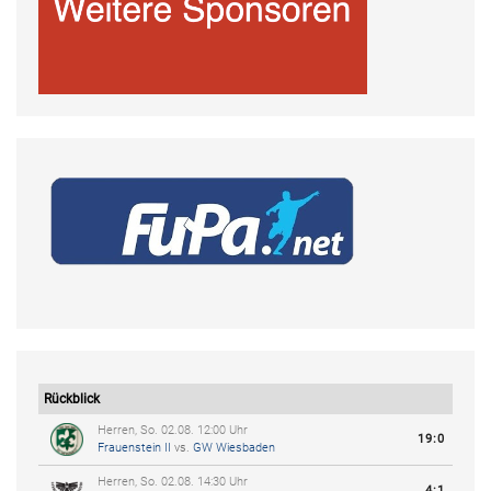
Rückblick
Herren, So. 02.08. 12:00 Uhr
19:0
Frauenstein II
vs.
GW Wiesbaden
Herren, So. 02.08. 14:30 Uhr
4:1