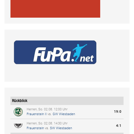
Rückblick
Herren, So. 02.08. 12:00 Uhr
19:0
Frauenstein II
vs.
GW Wiesbaden
Herren, So. 02.08. 14:30 Uhr
4:1
Frauenstein
vs.
SW Wiesbaden