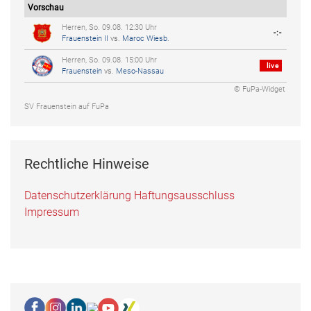
Vorschau
Herren, So. 09.08. 12:30 Uhr
-:-
Frauenstein II
vs.
Maroc Wiesb.
Herren, So. 09.08. 15:00 Uhr
live
Frauenstein
vs.
Meso-Nassau
© FuPa-Widget
SV Frauenstein auf FuPa
Rechtliche Hinweise
Datenschutzerklärung
Haftungsausschluss
Impressum