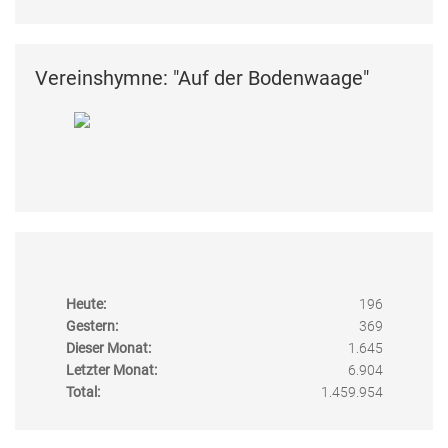
Vereinshymne: "Auf der Bodenwaage"
Heute:
196
Gestern:
369
Dieser Monat:
1.645
Letzter Monat:
6.904
Total:
1.459.954