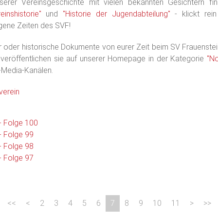
erer Vereinsgeschichte mit vielen bekannten Gesichtern fin
einshistorie"
und
"Historie der Jugendabteilung"
- klickt rei
ngene Zeiten des SVF!
er oder historische Dokumente von eurer Zeit beim SV Frauenst
 veröffentlichen sie auf unserer Homepage in der Kategorie
"No
-Media-Kanälen.
verein
 - Folge 100
 - Folge 99
 - Folge 98
 - Folge 97
2
3
4
5
6
7
8
9
10
11