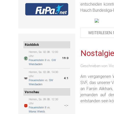
entscheiden konnte
Hauch Bundesliga-
WEITERLESEN: 
Rückblick
Nostalgie
Herren, So. 02.08. 12:00
Uhr
19:0
Frauenstein II
vs.
GW
Wiesbaden
Geschrieben von:
Vic
Herren, So. 02.08. 14:30
Am vergangenen W
Uhr
4:1
Frauenstein
vs.
SW
SVF, das unserer 
Wiesbaden
an Farsin Alikhani
Vorschau
jemanden auf de
Herren, So. 09.08. 12:30
entstanden sein k
Uhr
-:-
Frauenstein II
vs.
Maroc Wiesb.