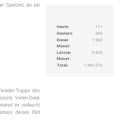
 Spielzeit, als ein
Heute:
171
Gestern:
343
Dieser
1.963
Monat:
Letzter
6.904
Monat:
Total:
1.460.272
leader-Truppe des
üsste. Vielen Dank
ennt ihr vielleicht
lass dieses Bild