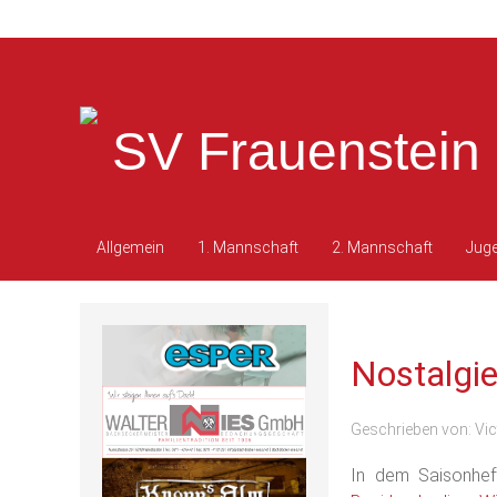
SV Frauenstein 
Allgemein
1. Mannschaft
2. Mannschaft
Jug
Nostalgie
Geschrieben von:
Vic
In dem Saisonhef