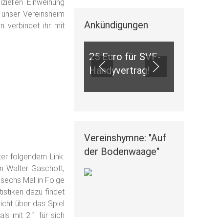
ziellen Einweihung
 unser Vereinsheim
Ankündigungen
ANKÜNDIGUNGEN
 verbindet ihr mit
25 Euro für SVF-
Handyvertrag!
Vereinshymne: "Auf
der Bodenwaage"
er folgendem Link:
n Walter Gaschott,
 sechs Mal in Folge
istiken dazu findet
icht über das Spiel
s mit 2:1 für sich