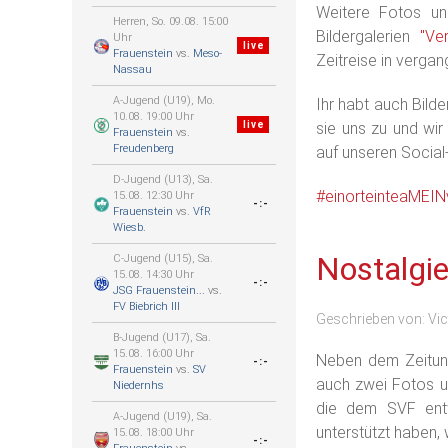
Weitere Fotos uns
Herren, So. 09.08. 15:00
Bildergalerien
"Ver
Uhr
live
Frauenstein
vs.
Meso-
Zeitreise in verga
Nassau
A-Jugend (U19), Mo.
Ihr habt auch Bild
10.08. 19:00 Uhr
sie uns zu und wir
live
Frauenstein
vs.
Freudenberg
auf unseren Social
D-Jugend (U13), Sa.
#einorteinteaMEIN
15.08. 12:30 Uhr
-:-
Frauenstein
vs.
VfR
Wiesb.
Nostalgie
C-Jugend (U15), Sa.
15.08. 14:30 Uhr
-:-
JSG Frauenstein...
vs.
FV Biebrich III
Geschrieben von:
Vic
B-Jugend (U17), Sa.
15.08. 16:00 Uhr
Neben dem Zeitung
-:-
Frauenstein
vs.
SV
auch zwei Fotos un
Niedernhs
die dem SVF entw
A-Jugend (U19), Sa.
unterstützt haben,
15.08. 18:00 Uhr
-:-