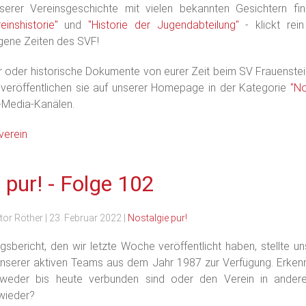
erer Vereinsgeschichte mit vielen bekannten Gesichtern fin
einshistorie"
und
"Historie der Jugendabteilung"
- klickt rei
ngene Zeiten des SVF!
er oder historische Dokumente von eurer Zeit beim SV Frauenst
 veröffentlichen sie auf unserer Homepage in der Kategorie
"No
-Media-Kanälen.
verein
 pur! - Folge 102
tor Röther
|
23. Februar 2022
|
Nostalgie pur!
sbericht, den wir letzte Woche veröffentlicht haben, stellte u
serer aktiven Teams aus dem Jahr 1987 zur Verfügung. Erkennt 
eder bis heute verbunden sind oder den Verein in anderer
 wieder?