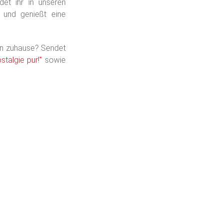
det ihr in unseren
n und genießt eine
ein zuhause? Sendet
stalgie pur!"
sowie