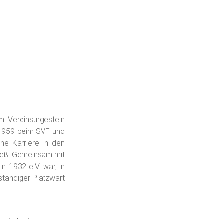
m Vereinsurgestein
 1959 beim SVF und
ne Karriere in den
ieß. Gemeinsam mit
n 1932 e.V. war, in
ständiger Platzwart