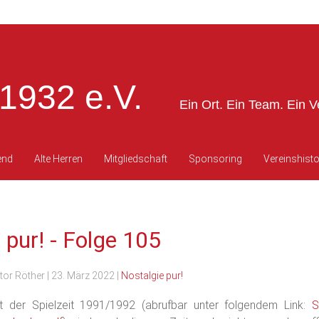
1932 e.V.
Ein Ort. Ein Team. Ein V
end
Alte Herren
Mitgliedschaft
Sponsoring
Vereinshisto
 pur! - Folge 105
tor Röther
|
23. März 2022
|
Nostalgie pur!
t der Spielzeit 1991/1992 (abrufbar unter folgendem Link:
S