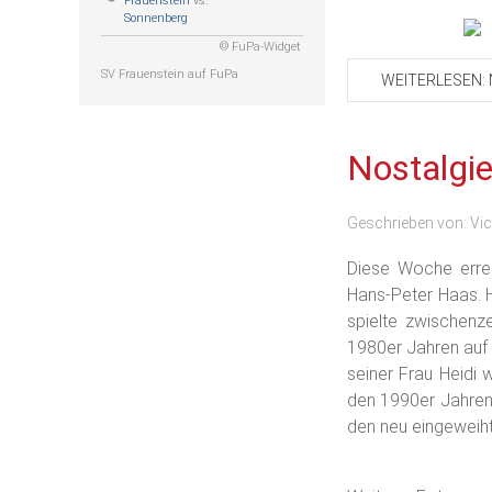
Frauenstein
vs.
Sonnenberg
© FuPa-Widget
SV Frauenstein auf FuPa
WEITERLESEN: 
Nostalgie
Geschrieben von:
Vic
Diese Woche errei
Hans-Peter Haas. 
spielte zwischenz
1980er Jahren auf
seiner Frau Heidi 
den 1990er Jahren 
den neu eingeweih