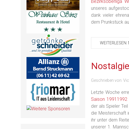
Bezirksoberliga W
unseres aufgestoc
dank vieler ehren
dem Prunkstück a
WEITERLESEN: 
Nostalgie
Geschrieben von:
Vic
Letzte Woche erre
Saison 19911992 -
der als Spieler Te
die Meisterschaft 
ihr unter dem Reite
unserer 1. Mannsc