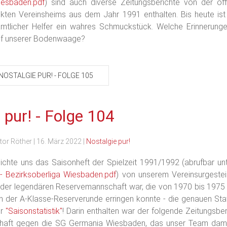
iesbaden.pdf
) sind auch diverse Zeitungsberichte von der offi
kten Vereinsheims aus dem Jahr 1991 enthalten. Bis heute ist
amtlicher Helfer ein wahres Schmuckstück. Welche Erinnerungen
uf unserer Bodenwaage?
NOSTALGIE PUR! - FOLGE 105
 pur! - Folge 104
tor Röther
|
16. März 2022
|
Nostalgie pur!
ichte uns das Saisonheft der Spielzeit 1991/1992 (abrufbar unt
 Bezirksoberliga Wiesbaden.pdf
) von unserem Vereinsurgestei
il der legendären Reservemannschaft war, die von 1970 bis 1975
in der A-Klasse-Reserverunde erringen konnte - die genauen Stat
r
"Saisonstatistik"
! Darin enthalten war der folgende Zeitungsber
haft gegen die SG Germania Wiesbaden, das unser Team damal