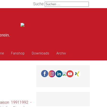
Suche
erein.
rie
Fanshop
Downloads
Archiv
aison 19911992 -