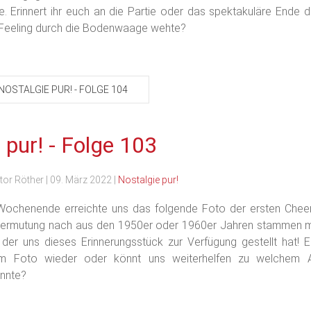
. Erinnert ihr euch an die Partie oder das spektakuläre Ende der
Feeling durch die Bodenwaage wehte?
NOSTALGIE PUR! - FOLGE 104
 pur! - Folge 103
tor Röther
|
09. März 2022
|
Nostalgie pur!
ochenende erreichte uns das folgende Foto der ersten Cheer
Vermutung nach aus den 1950er oder 1960er Jahren stammen m
, der uns dieses Erinnerungsstück zur Verfügung gestellt hat! Erk
m Foto wieder oder könnt uns weiterhelfen zu welchem An
önnte?