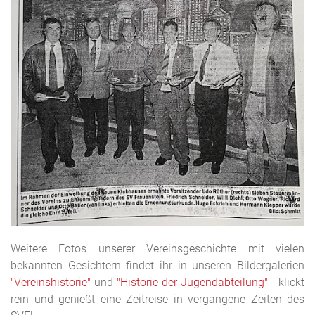
Weitere Fotos unserer Vereinsgeschichte mit vielen
bekannten Gesichtern findet ihr in unseren Bildergalerien
"Vereinshistorie"
und
"Historie der Jugendabteilung"
- klickt
rein und genießt eine Zeitreise in vergangene Zeiten des