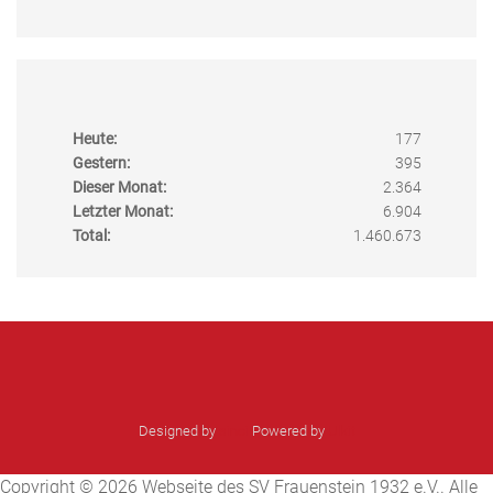
Heute:
177
Gestern:
395
Dieser Monat:
2.364
Letzter Monat:
6.904
Total:
1.460.673
Designed by
sinci
Powered by
Ulkit
Copyright © 2026 Webseite des SV Frauenstein 1932 e.V.. Alle