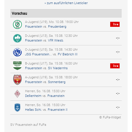
» zum ausführlichen Liveticker
Vorschau
A-Jugend (U19), Mo. 10.08. 19:00 Uhr
live
Frauenstein
vs.
Freudenberg
D-Jugend (U13), Sa. 15.08. 12:30 Uhr
-:-
Frauenstein
vs.
VfR Wiesb.
C-Jugend (U15), Sa. 15.08. 14:30 Uhr
-:-
JSG Frauenstein...
vs.
FV Biebrich III
B-Jugend (U17), Sa. 15.08. 16:00 Uhr
live
Frauenstein
vs.
SV Niedernhs
A-Jugend (U19), Sa. 15.08. 18:00 Uhr
-:-
Frauenstein
vs.
Sonnenberg
Herren, So. 16.08. 15:00 Uhr
-:-
Delkenheim
vs.
Frauenstein
Herren, So. 16.08. 15:00 Uhr
-:-
Hellas Schi.
vs.
Frauenstein II
© FuPa-Widget
SV Frauenstein auf FuPa