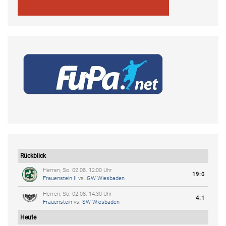
Rückblick
Herren, So. 02.08. 12:00 Uhr
19:0
Frauenstein II
vs.
GW Wiesbaden
Herren, So. 02.08. 14:30 Uhr
4:1
Frauenstein
vs.
SW Wiesbaden
Heute