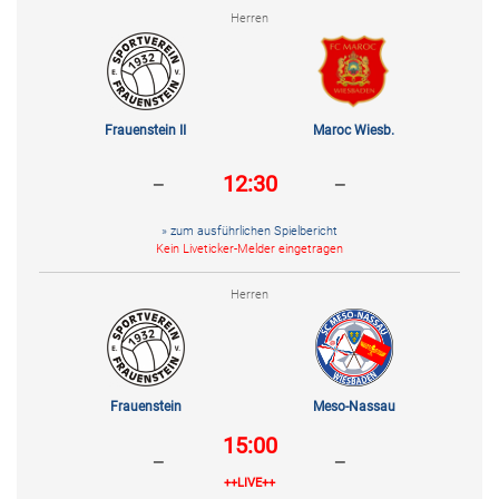
Herren
Frauenstein II
Maroc Wiesb.
-
-
12:30
» zum ausführlichen Spielbericht
Kein Liveticker-Melder eingetragen
Herren
Frauenstein
Meso-Nassau
15:00
-
-
++LIVE++