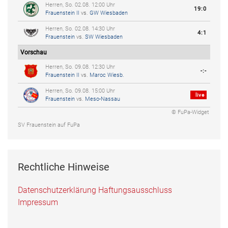
Herren, So. 02.08. 12:00 Uhr
19:0
Frauenstein II
vs.
GW Wiesbaden
Herren, So. 02.08. 14:30 Uhr
4:1
Frauenstein
vs.
SW Wiesbaden
Vorschau
Herren, So. 09.08. 12:30 Uhr
-:-
Frauenstein II
vs.
Maroc Wiesb.
Herren, So. 09.08. 15:00 Uhr
live
Frauenstein
vs.
Meso-Nassau
© FuPa-Widget
SV Frauenstein auf FuPa
Rechtliche Hinweise
Datenschutzerklärung
Haftungsausschluss
Impressum