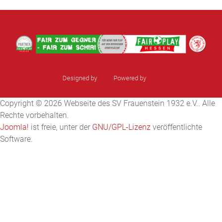
Designed by
sinci
Powered by
Ulkit
Copyright © 2026 Webseite des SV Frauenstein 1932 e.V.. Alle
Rechte vorbehalten.
Joomla!
ist freie, unter der
GNU/GPL-Lizenz
veröffentlichte
Software.