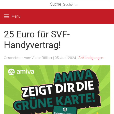
Suche
Menu
25 Euro für SVF-
Handyvertrag!
Geschrieben von:
Victor Röther
|
05. Juni 2024
|
Ankündigungen