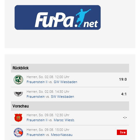
Rückblick
Herren, So. 02.08. 12:00 Uhr
19:0
Frauenstein II
vs.
GW Wiesbaden
Herren, So. 02.08. 14:30 Uhr
4:1
Frauenstein
vs.
SW Wiesbaden
Vorschau
Herren, So. 09.08. 12:30 Uhr
-:-
Frauenstein II
vs.
Maroc Wiesb.
Herren, So. 09.08. 15:00 Uhr
live
Frauenstein
vs.
Meso-Nassau