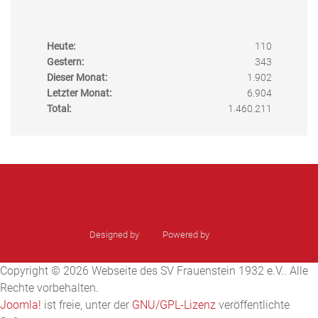
Heute:
110
Gestern:
343
Dieser Monat:
1.902
Letzter Monat:
6.904
Total:
1.460.211
Designed by
sinci
Powered by
Ulkit
Copyright © 2026 Webseite des SV Frauenstein 1932 e.V.. Alle
Rechte vorbehalten.
Joomla!
ist freie, unter der
GNU/GPL-Lizenz
veröffentlichte