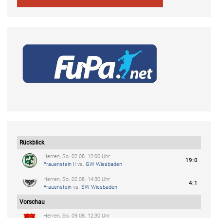
Rückblick
Herren, So. 02.08. 12:00 Uhr
19:0
Frauenstein II
vs.
GW Wiesbaden
Herren, So. 02.08. 14:30 Uhr
4:1
Frauenstein
vs.
SW Wiesbaden
Vorschau
Herren, So. 09.08. 12:30 Uhr