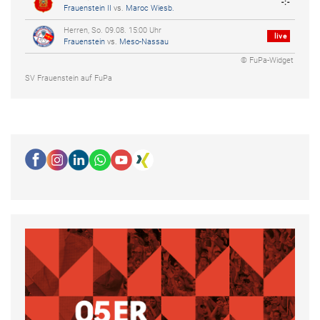
-:-
Frauenstein II
vs.
Maroc Wiesb.
Herren, So. 09.08. 15:00 Uhr
live
Frauenstein
vs.
Meso-Nassau
© FuPa-Widget
SV Frauenstein auf FuPa