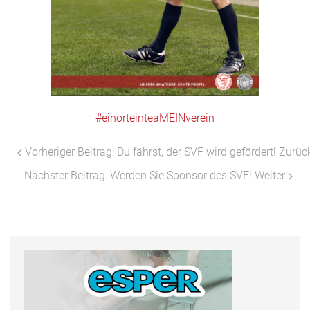
#
einorteinteaMEINverein
Vorheriger Beitrag: Du fährst, der SVF wird gefördert!
Zurüc
Nächster Beitrag: Werden Sie Sponsor des SVF!
Weiter