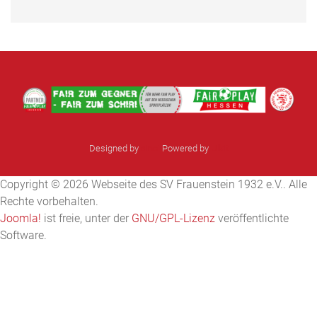
Designed by
sinci
Powered by
Ulkit
Copyright © 2026 Webseite des SV Frauenstein 1932 e.V.. Alle
Rechte vorbehalten.
Joomla!
ist freie, unter der
GNU/GPL-Lizenz
veröffentlichte
Software.