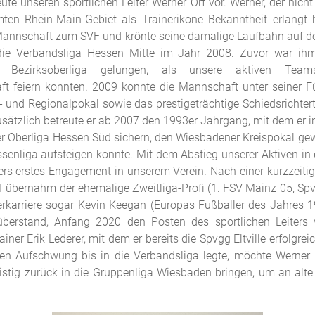
eute unseren sportlichen Leiter Werner Orf vor. Werner, der nicht
en Rhein-Main-Gebiet als Trainerikone Bekanntheit erlangt
Mannschaft zum SVF und krönte seine damalige Laufbahn auf 
die Verbandsliga Hessen Mitte im Jahr 2008. Zuvor war ihm
e Bezirksoberliga gelungen, als unsere aktiven Team
ft feiern konnten. 2009 konnte die Mannschaft unter seiner
 und Regionalpokal sowie das prestigeträchtige Schiedsrichter
sätzlich betreute er ab 2007 den 1993er Jahrgang, mit dem er 
der Oberliga Hessen Süd sichern, den Wiesbadener Kreispokal ge
senliga aufsteigen konnte. Mit dem Abstieg unserer Aktiven in 
rs erstes Engagement in unserem Verein. Nach einer kurzzeitig
übernahm der ehemalige Zweitliga-Profi (1. FSV Mainz 05, Spvg
elerkarriere sogar Kevin Keegan (Europas Fußballer des Jahres 
berstand, Anfang 2020 den Posten des sportlichen Leiters 
ner Erik Lederer, mit dem er bereits die Spvgg Eltville erfolgrei
ren Aufschwung bis in die Verbandsliga legte, möchte Werner
istig zurück in die Gruppenliga Wiesbaden bringen, um an alte