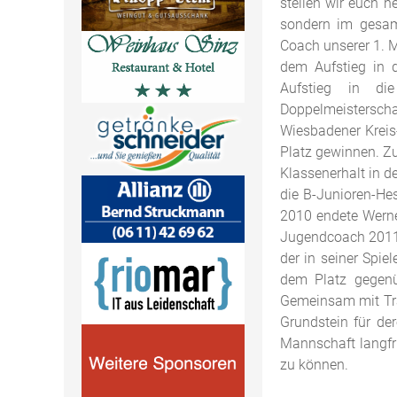
stellen wir euch h
sondern im gesamt
Coach unserer 1. 
dem Aufstieg in 
Aufstieg in di
Doppelmeisterscha
Wiesbadener Kreis-
Platz gewinnen. Zu
Klassenerhalt in 
die B-Junioren-Hes
2010 endete Werne
Jugendcoach 2011 
der in seiner Spi
dem Platz gegenü
Gemeinsam mit Trai
Grundstein für de
Mannschaft langfr
zu können.