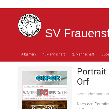
SV Frauenst
Allgemein
1. Mannschaft
2. Mannschaft
Jug
Portrait
Orf
Geschrieben von:
Vic
Nach den Portrait