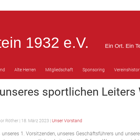
ein 1932 e.V.
Ein Ort. Ein T
end
Alte Herren
Mitgliedschaft
Sponsoring
Vereinshistor
 unseres sportlichen Leiters
tor Röther
|
18. März 2023
|
Unser Vorstand
s unseres 1. Vorsitzenden, unseres Geschäftsführers und unsere