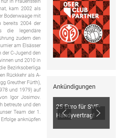
 nur in Frauenstein
 hat, kam 2002 als
der Bodenwaage mit
 bereits 2004 der
s die legendäre
 Führung zudem den
turnier am Elsässer
in der C-Jugend den
winnen und 2010 in
die Bezirksoberliga
en Rückkehr als A-
g Greuther Fürth),
Ankündigungen
ANKÜNDIGUNGEN
1978 und 1979) auf
von Igor Josimov.
ch betreute und den
25 Euro für SVF-
 unser Team der 1.
Handyvertrag!
 Erfolge anknüpfen