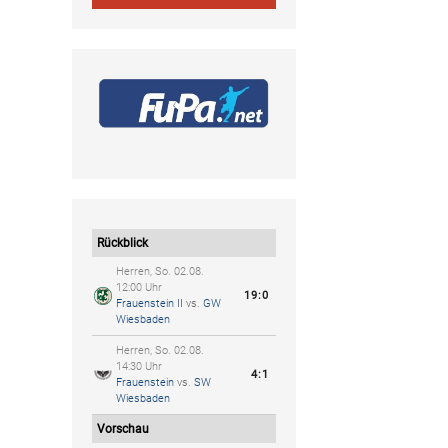
Rückblick
Herren, So. 02.08.
12:00 Uhr
19:0
Frauenstein II
vs.
GW
Wiesbaden
Herren, So. 02.08.
14:30 Uhr
4:1
Frauenstein
vs.
SW
Wiesbaden
Vorschau