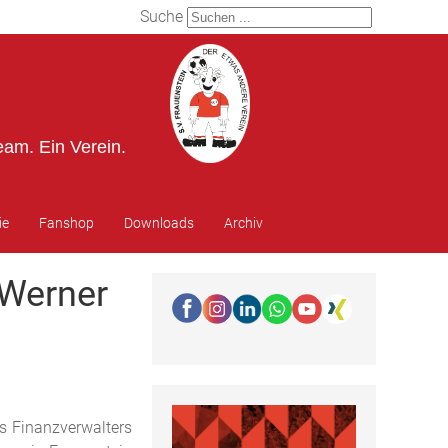
Suche
eam. Ein Verein.
ie
Fanshop
Downloads
Archiv
 Werner
s Finanzverwalters