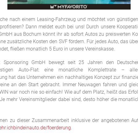
Suche nach einem Leasing-Fahrzeug und möchtet von günstige
profitieren? Dann meldet euch bei uns! Durch unsere Kooperati
GmbH aus Bochum könnt ihr ab sofort Autos zu preiswerten Ko
hne zusätzliche Kosten den SVF fördern. Für jedes Auto, das ü
det, fließen monatlich 5 Euro in unsere Vereinskasse.
ort Sponsoring GmbH bewegt seit 25 Jahren den Deutschen
stigen Auto-Flat: eine monatliche Komplettrate – all
rung hat das Unternehmen ein nachhaltiges Konzept zur finanzie
reine an den Start gebracht. Immer Neuwagen fahren und gleic
WIN war noch nie so einfach! Wie auf dem Platz, heißt das Erfol
 Je mehr Vereinsmitglieder dabei sind, desto höher die monatl
onen zu dieser Zusammenarbeit inklusive der angebotenen Auto
hr.ichbindeinauto.de/foerderung
.