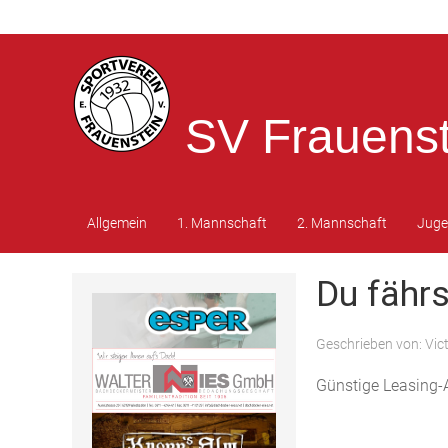
SV Frauenst
Allgemein
1. Mannschaft
2. Mannschaft
Jug
Du fährs
Geschrieben von:
Vic
Günstige Leasing-