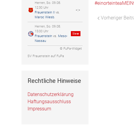
#einorteinteaMEIN
Herren, So. 09.08.
12:30 Uhr
-:-
Frauenstein II
vs.
Vorheriger Beit
Maroc Wiesb.
Herren, So. 09.08.
15:00 Uhr
live
Frauenstein
vs.
Meso-
Nassau
© FuPa-Widget
SV Frauenstein auf FuPa
Rechtliche Hinweise
Datenschutzerklärung
Haftungsausschluss
Impressum