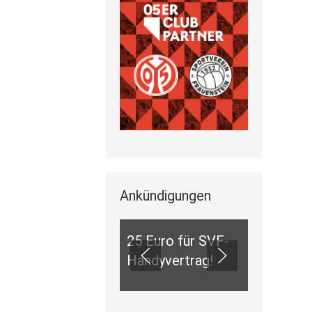
Ankündigungen
ANKÜNDIGUNGEN
25 Euro für SVF-
Handyvertrag!