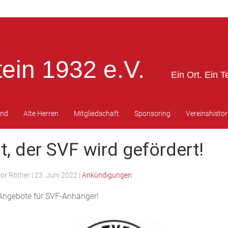
ein 1932 e.V.
Ein Ort. Ein T
end
Alte Herren
Mitgliedschaft
Sponsoring
Vereinshistor
t, der SVF wird gefördert!
tor Röther
|
23. Juni 2022
|
Ankündigungen
Angebote für SVF-Anhänger!