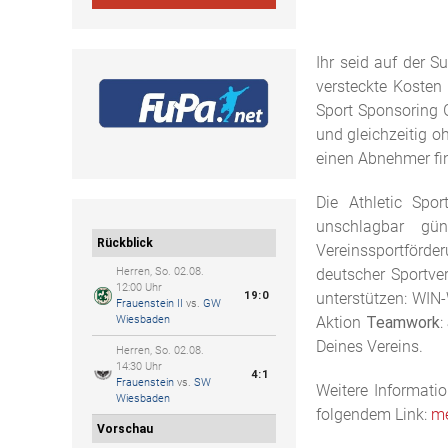
Ihr seid auf der 
versteckte Kosten 
Sport Sponsoring 
und gleichzeitig o
einen Abnehmer fin
Die Athletic Sp
unschlagbar gün
Rückblick
Vereinssportförde
deutscher Sportve
Herren, So. 02.08.
12:00 Uhr
unterstützen: WIN-
19:0
Frauenstein II
vs.
GW
Aktion
Teamwork
:
Wiesbaden
Deines Vereins.
Herren, So. 02.08.
14:30 Uhr
4:1
Frauenstein
vs.
SW
Weitere Informati
Wiesbaden
folgendem Link:
me
Vorschau