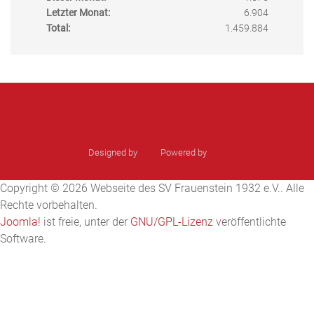
Letzter Monat:
6.904
Total:
1.459.884
Designed by
sinci
Powered by
Ulkit
Copyright © 2026 Webseite des SV Frauenstein 1932 e.V.. Alle
Rechte vorbehalten.
Joomla!
ist freie, unter der
GNU/GPL-Lizenz
veröffentlichte
Software.