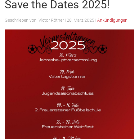
Save the Dates 2025!
Geschrieben von:
Victor Röther
|
28. März 2025
|
Ankündigungen