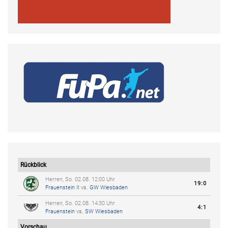
Rückblick
Herren, So. 02.08. 12:00 Uhr
19:0
Frauenstein II
vs.
GW Wiesbaden
Herren, So. 02.08. 14:30 Uhr
4:1
Frauenstein
vs.
SW Wiesbaden
Vorschau