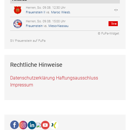
Herren, So. 09.08. 12:30 Uhr
-:-
Frauenstein II
vs.
Maroc Wiesb.
Herren, So. 09.08. 15:00 Uhr
live
Frauenstein
vs.
Meso-Nassau
© FuPa-Widget
SV Frauenstein auf FuPa
Rechtliche Hinweise
Datenschutzerklärung
Haftungsausschluss
Impressum