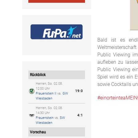
Bald ist es endl
Weltmeisterschaft
Public Viewing im
aufleben zu lasse
Public Viewing ei
Rückblick
Spiel wird es ein 
sowie Cocktails un
Herren, So. 02.08.
12:00 Uhr
19:0
Frauenstein II
vs.
GW
#einorteinteaMEIN
Wiesbaden
Herren, So. 02.08.
14:30 Uhr
4:1
Frauenstein
vs.
SW
Wiesbaden
Vorschau