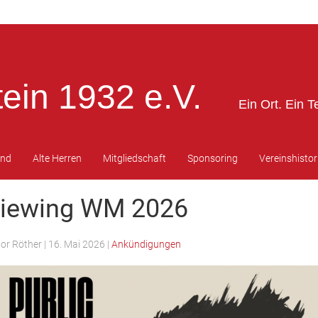
ein 1932 e.V.
Ein Ort. Ein T
end
Alte Herren
Mitgliedschaft
Sponsoring
Vereinshistor
Viewing WM 2026
tor Röther
|
16. Mai 2026
|
Ankündigungen