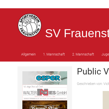
SV Frauenst
Allgemein
1. Mannschaft
2. Mannschaft
Jug
Public 
Geschrieben von:
Vic