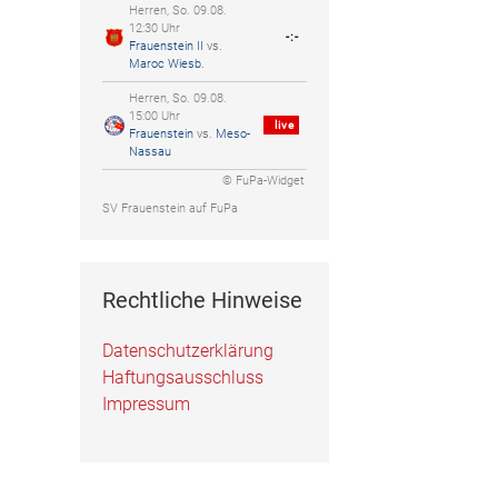
Herren, So. 09.08.
12:30 Uhr
-:-
Frauenstein II
vs.
Maroc Wiesb.
Herren, So. 09.08.
15:00 Uhr
live
Frauenstein
vs.
Meso-
Nassau
© FuPa-Widget
SV Frauenstein auf FuPa
Rechtliche Hinweise
Datenschutzerklärung
Haftungsausschluss
Impressum