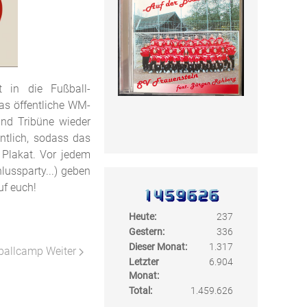
t in die Fußball-
as öffentliche WM-
und Tribüne wieder
ntlich, sodass das
 Plakat. Vor jedem
lussparty...) geben
uf euch!
Heute:
237
Gestern:
336
Dieser Monat:
1.317
ußballcamp
Weiter
Letzter
6.904
Monat:
Total:
1.459.626