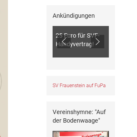
Ankündigungen
ANKÜNDIGUNGEN
25 Euro für SVF-
Handyvertrag!
SV Frauenstein auf FuPa
Vereinshymne: "Auf
der Bodenwaage"