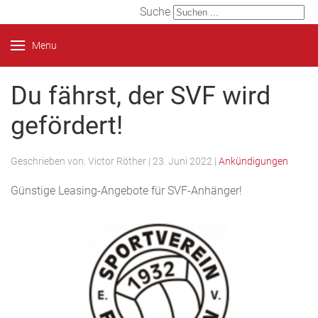
Suche
Menu
Du fährst, der SVF wird
gefördert!
Geschrieben von:
Victor Röther
|
23. Juni 2022
|
Ankündigungen
Günstige Leasing-Angebote für SVF-Anhänger!