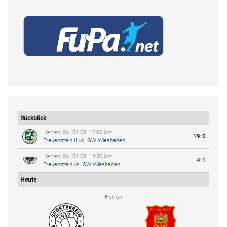
Rückblick
Herren, So. 02.08. 12:00 Uhr
19:0
Frauenstein II
vs.
GW Wiesbaden
Herren, So. 02.08. 14:30 Uhr
4:1
Frauenstein
vs.
SW Wiesbaden
Heute
Herren