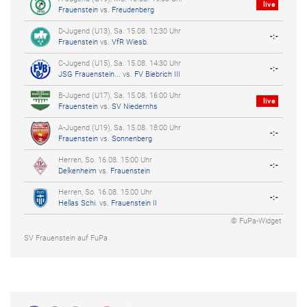
live
Frauenstein
vs.
Freudenberg
D-Jugend (U13), Sa. 15.08. 12:30 Uhr
-:-
Frauenstein
vs.
VfR Wiesb.
C-Jugend (U15), Sa. 15.08. 14:30 Uhr
-:-
JSG Frauenstein...
vs.
FV Biebrich III
B-Jugend (U17), Sa. 15.08. 16:00 Uhr
live
Frauenstein
vs.
SV Niedernhs
A-Jugend (U19), Sa. 15.08. 18:00 Uhr
-:-
Frauenstein
vs.
Sonnenberg
Herren, So. 16.08. 15:00 Uhr
-:-
Delkenheim
vs.
Frauenstein
Herren, So. 16.08. 15:00 Uhr
-:-
Hellas Schi.
vs.
Frauenstein II
© FuPa-Widget
SV Frauenstein auf FuPa