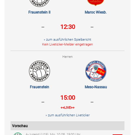
Frauenstein II
Maroc Wiesb.
-
-
12:30
» zum ausführlichen Spielbericht
Kein Liveticker-Melder eingetragen
Herren
Frauenstein
Meso-Nassau
15:00
-
-
++LIVE++
» zum ausführlichen Liveticker
Vorschau
A-Jugend (U19), Mo. 10.08. 19:00 Uhr