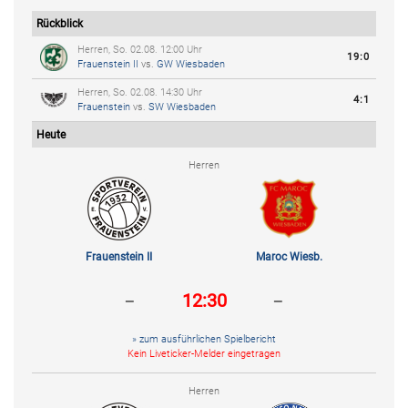
Rückblick
Herren, So. 02.08. 12:00 Uhr
19:0
Frauenstein II
vs.
GW Wiesbaden
Herren, So. 02.08. 14:30 Uhr
4:1
Frauenstein
vs.
SW Wiesbaden
Heute
Herren
Frauenstein II
Maroc Wiesb.
-
-
12:30
» zum ausführlichen Spielbericht
Kein Liveticker-Melder eingetragen
Herren