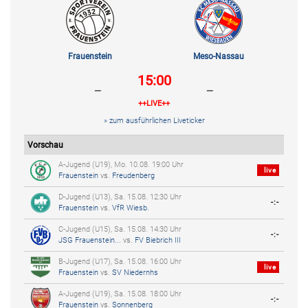
Frauenstein
Meso-Nassau
15:00
-
-
++LIVE++
» zum ausführlichen Liveticker
Vorschau
A-Jugend (U19), Mo. 10.08. 19:00 Uhr
live
Frauenstein
vs.
Freudenberg
D-Jugend (U13), Sa. 15.08. 12:30 Uhr
-:-
Frauenstein
vs.
VfR Wiesb.
C-Jugend (U15), Sa. 15.08. 14:30 Uhr
-:-
JSG Frauenstein...
vs.
FV Biebrich III
B-Jugend (U17), Sa. 15.08. 16:00 Uhr
live
Frauenstein
vs.
SV Niedernhs
A-Jugend (U19), Sa. 15.08. 18:00 Uhr
-:-
Frauenstein
vs.
Sonnenberg