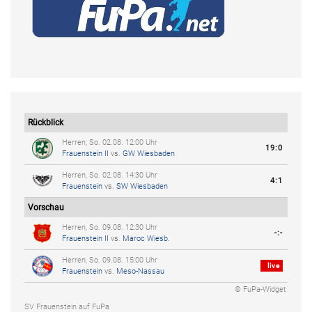
Rückblick
Herren, So. 02.08. 12:00 Uhr
19:0
Frauenstein II
vs.
GW Wiesbaden
Herren, So. 02.08. 14:30 Uhr
4:1
Frauenstein
vs.
SW Wiesbaden
Vorschau
Herren, So. 09.08. 12:30 Uhr
-:-
Frauenstein II
vs.
Maroc Wiesb.
Herren, So. 09.08. 15:00 Uhr
live
Frauenstein
vs.
Meso-Nassau
© FuPa-Widget
SV Frauenstein auf FuPa