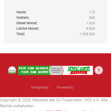
Heute:
175
Gestern:
369
Dieser Monat:
1.624
Letzter Monat:
6.904
Total:
1.459.933
Designed by
sinci
Powered by
Ulkit
Copyright © 2026 Webseite des SV Frauenstein 1932 e.V.. Alle
Rechte vorbehalten.