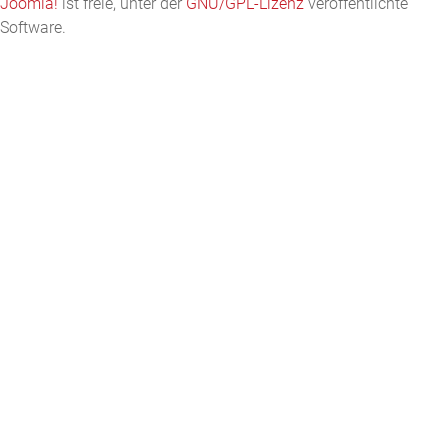
Joomla!
ist freie, unter der
GNU/GPL-Lizenz
veröffentlichte
Software.