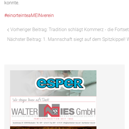
konnte.
#einorteinteaMEINverein
Vorheriger Beitrag: Tradition schlägt Kommerz - die Forts
Nächster Beitrag: 1. Mannschaft siegt auf dem Spitzkippel!
W