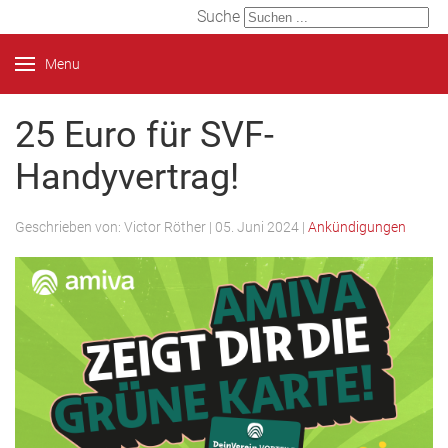
Suche
Menu
25 Euro für SVF-
Handyvertrag!
Geschrieben von:
Victor Röther
|
05. Juni 2024
|
Ankündigungen