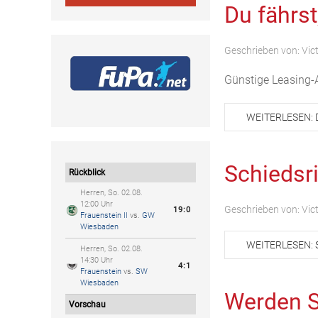
Du fährst
Geschrieben von:
Vic
Günstige Leasing-
WEITERLESEN: 
Schiedsri
Rückblick
Herren, So. 02.08.
12:00 Uhr
Geschrieben von:
Vic
19:0
Frauenstein II
vs.
GW
Wiesbaden
WEITERLESEN: 
Herren, So. 02.08.
14:30 Uhr
4:1
Frauenstein
vs.
SW
Wiesbaden
Werden S
Vorschau