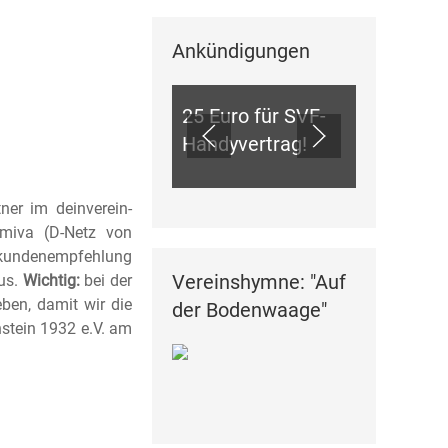
Ankündigungen
ANKÜNDIGUNGEN
25 Euro für SVF-
Handyvertrag!
ner im deinverein-
miva (D-Netz von
eukundenempfehlung
Vereinshymne: "Auf
us.
Wichtig:
bei der
eben, damit wir die
der Bodenwaage"
nstein 1932 e.V. am