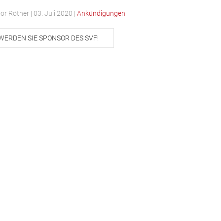
tor Röther
|
03. Juli 2020
|
Ankündigungen
WERDEN SIE SPONSOR DES SVF!