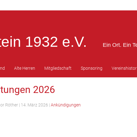
ein 1932 e.V.
Ein Ort. Ein T
end
Alte Herren
Mitgliedschaft
Sponsoring
Vereinshistor
ltungen 2026
tor Röther
|
14. März 2026
|
Ankündigungen