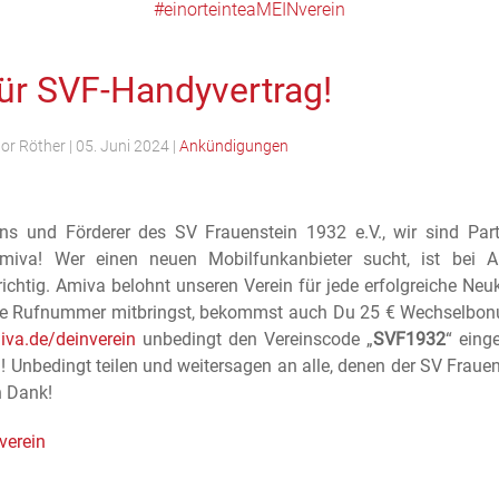
#einorteinteaMEINverein
für SVF-Handyvertrag!
tor Röther
|
05. Juni 2024
|
Ankündigungen
ns und Förderer des SV Frauenstein 1932 e.V., wir sind Part
iva! Wer einen neuen Mobilfunkanbieter sucht, ist bei A
ichtig. Amiva belohnt unseren Verein für jede erfolgreiche N
e Rufnummer mitbringst, bekommst auch Du 25 € Wechselbon
iva.de/deinverein
unbedingt den Vereinscode „
SVF1932
“
eing
! Unbedingt teilen und weitersagen an alle, denen der SV Fraue
n Dank!
verein