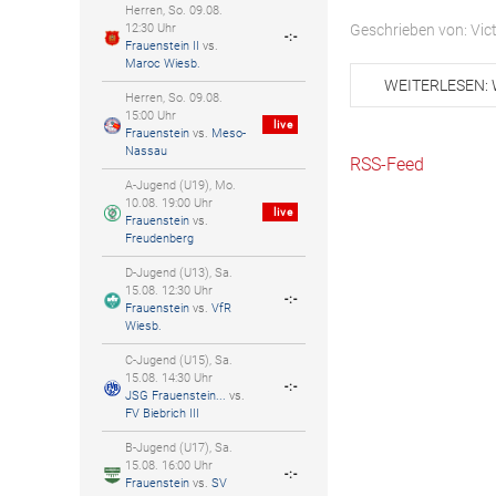
Herren, So. 09.08.
Geschrieben von:
Vic
12:30 Uhr
-:-
Frauenstein II
vs.
Maroc Wiesb.
WEITERLESEN: 
Herren, So. 09.08.
15:00 Uhr
live
Frauenstein
vs.
Meso-
Nassau
RSS-Feed
A-Jugend (U19), Mo.
10.08. 19:00 Uhr
live
Frauenstein
vs.
Freudenberg
D-Jugend (U13), Sa.
15.08. 12:30 Uhr
-:-
Frauenstein
vs.
VfR
Wiesb.
C-Jugend (U15), Sa.
15.08. 14:30 Uhr
-:-
JSG Frauenstein...
vs.
FV Biebrich III
B-Jugend (U17), Sa.
15.08. 16:00 Uhr
-:-
Frauenstein
vs.
SV