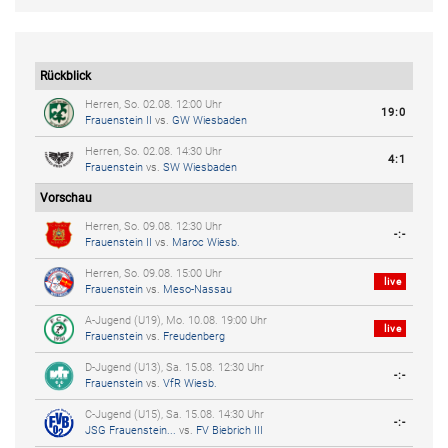
Rückblick
Herren, So. 02.08. 12:00 Uhr
19:0
Frauenstein II
vs.
GW Wiesbaden
Herren, So. 02.08. 14:30 Uhr
4:1
Frauenstein
vs.
SW Wiesbaden
Vorschau
Herren, So. 09.08. 12:30 Uhr
-:-
Frauenstein II
vs.
Maroc Wiesb.
Herren, So. 09.08. 15:00 Uhr
live
Frauenstein
vs.
Meso-Nassau
A-Jugend (U19), Mo. 10.08. 19:00 Uhr
live
Frauenstein
vs.
Freudenberg
D-Jugend (U13), Sa. 15.08. 12:30 Uhr
-:-
Frauenstein
vs.
VfR Wiesb.
C-Jugend (U15), Sa. 15.08. 14:30 Uhr
-:-
JSG Frauenstein...
vs.
FV Biebrich III