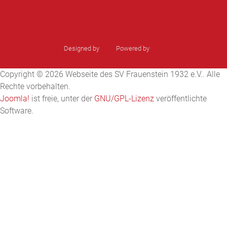
Designed by
sinci
Powered by
Ulkit
Copyright © 2026 Webseite des SV Frauenstein 1932 e.V.. Alle
Rechte vorbehalten.
Joomla!
ist freie, unter der
GNU/GPL-Lizenz
veröffentlichte
Software.