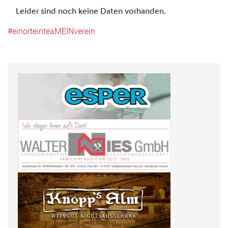
#einorteinteaMEINverein