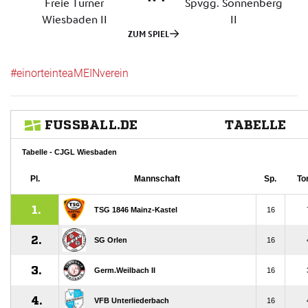
#einorteinteaMEINverein