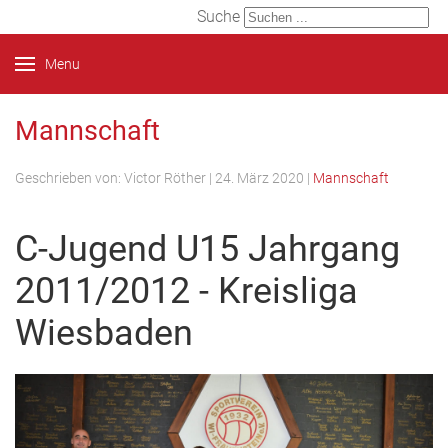
Suche
Menu
Mannschaft
Geschrieben von:
Victor Röther
|
24. März 2020
|
Mannschaft
C-Jugend U15 Jahrgang
2011/2012 - Kreisliga
Wiesbaden