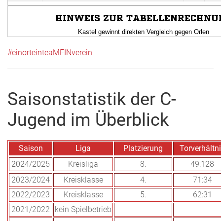
#einorteinteaMEINverein
Saisonstatistik der C-
Jugend im Überblick
Saison
Liga
Platzierung
Torverhältn
2024/2025
Kreisliga
8.
49:128
2023/2024
Kreisklasse
4.
71:34
2022/2023
Kreisklasse
5.
62:31
2021/2022
kein Spielbetrieb