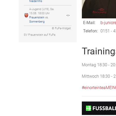
Niedernhs
A-Jugend (U19), Sa.
15.08. 18:00 Uhr
-:-
Frauenstein
vs.
Sonnenberg
E-Mail:
b-junior
© FuPa-Widget
Telefon:
0151 - 4
SV Frauenstein auf FuPa
Training
Montag 18:30 - 20
Mittwoch 18:30 - 2
#einorteinteaMEIN