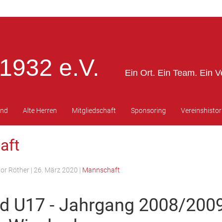
1932 e.V.
Ein Ort. Ein Team. Ein V
end
Alte Herren
Mitgliedschaft
Sponsoring
Vereinshistor
aft
tor Röther
|
26. März 2020
|
Mannschaft
d U17 - Jahrgang 2008/2009