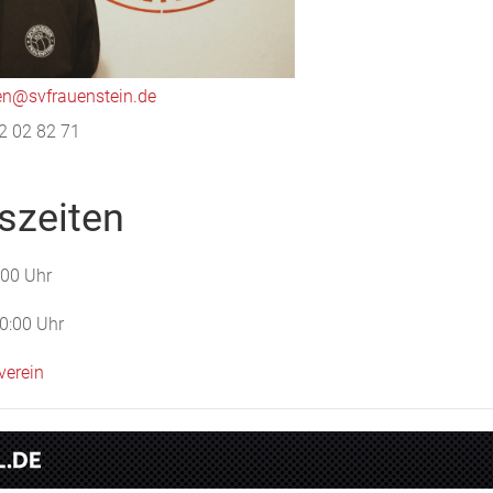
en@svfrauenstein.de
2 02 82 71
szeiten
:00 Uhr
0:00 Uhr
verein