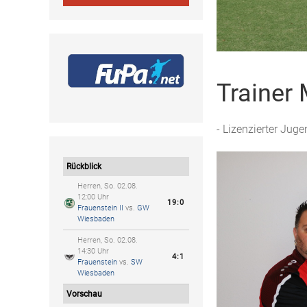
Trainer 
- Lizenzierter Juge
Rückblick
Herren, So. 02.08.
12:00 Uhr
19:0
Frauenstein II
vs.
GW
Wiesbaden
Herren, So. 02.08.
14:30 Uhr
4:1
Frauenstein
vs.
SW
Wiesbaden
Vorschau