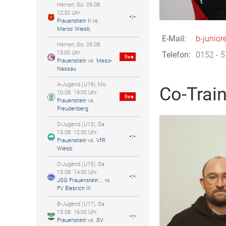
Herren, So. 09.08.
12:30 Uhr
-:-
Frauenstein II
vs.
Maroc Wiesb.
E-Mail:
b-junior
Herren, So. 09.08.
15:00 Uhr
Telefon:
0152 - 5
live
Frauenstein
vs.
Meso-
Nassau
A-Jugend (U19), Mo.
Co-Train
10.08. 19:00 Uhr
live
Frauenstein
vs.
Freudenberg
D-Jugend (U13), Sa.
15.08. 12:30 Uhr
-:-
Frauenstein
vs.
VfR
Wiesb.
C-Jugend (U15), Sa.
15.08. 14:30 Uhr
-:-
JSG Frauenstein...
vs.
FV Biebrich III
B-Jugend (U17), Sa.
15.08. 16:00 Uhr
-:-
Frauenstein
vs.
SV