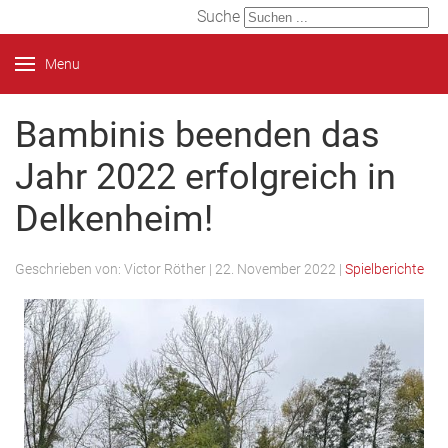
Suche
Menu
Bambinis beenden das
Jahr 2022 erfolgreich in
Delkenheim!
Geschrieben von:
Victor Röther
|
22. November 2022
|
Spielberichte