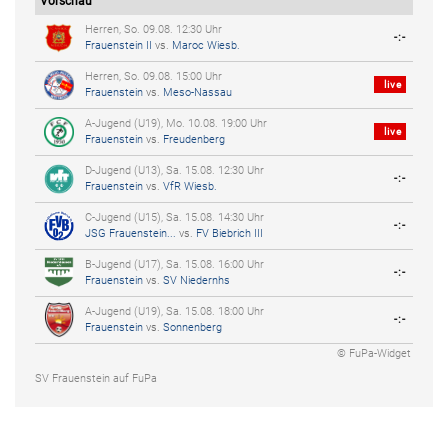
Vorschau
Herren, So. 09.08. 12:30 Uhr
-:-
Frauenstein II
vs.
Maroc Wiesb.
Herren, So. 09.08. 15:00 Uhr
live
Frauenstein
vs.
Meso-Nassau
A-Jugend (U19), Mo. 10.08. 19:00 Uhr
live
Frauenstein
vs.
Freudenberg
D-Jugend (U13), Sa. 15.08. 12:30 Uhr
-:-
Frauenstein
vs.
VfR Wiesb.
C-Jugend (U15), Sa. 15.08. 14:30 Uhr
-:-
JSG Frauenstein...
vs.
FV Biebrich III
B-Jugend (U17), Sa. 15.08. 16:00 Uhr
-:-
Frauenstein
vs.
SV Niedernhs
A-Jugend (U19), Sa. 15.08. 18:00 Uhr
-:-
Frauenstein
vs.
Sonnenberg
© FuPa-Widget
SV Frauenstein auf FuPa