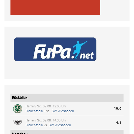
Rückblick
Herren, So. 02.08. 12:00 Uhr
19:0
Frauenstein II
vs.
GW Wiesbaden
Herren, So. 02.08. 14:30 Uhr
4:1
Frauenstein
vs.
SW Wiesbaden