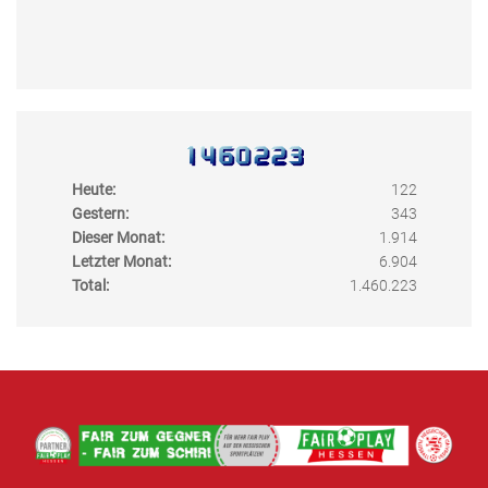
Heute:
122
Gestern:
343
Dieser Monat:
1.914
Letzter Monat:
6.904
Total:
1.460.223