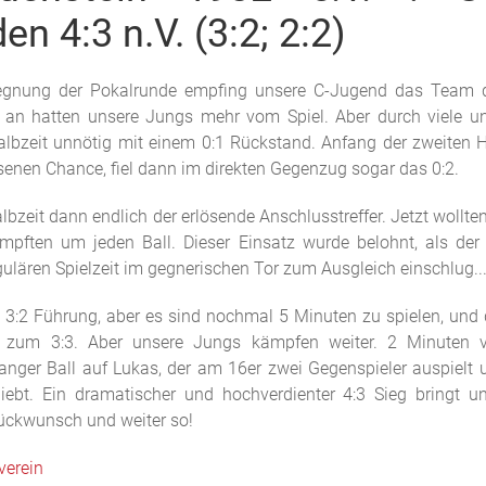
n 4:3 n.V. (3:2; 2:2)
gegnung der Pokalrunde empfing unsere C-Jugend das Team
 an hatten unsere Jungs mehr vom Spiel. Aber durch viele u
albzeit unnötig mit einem 0:1 Rückstand. Anfang der zweiten H
senen Chance, fiel dann im direkten Gegenzug sogar das 0:2.
Halbzeit dann endlich der erlösende Anschlusstreffer. Jetzt wollt
pften um jeden Ball. Dieser Einsatz wurde belohnt, als der
egulären Spielzeit im gegnerischen Tor zum Ausgleich einschlug..
e 3:2 Führung, aber es sind nochmal 5 Minuten zu spielen, un
h zum 3:3. Aber unsere Jungs kämpfen weiter. 2 Minuten
anger Ball auf Lukas, der am 16er zwei Gegenspieler auspielt 
iebt. Ein dramatischer und hochverdienter 4:3 Sieg bringt u
ückwunsch und weiter so!
verein