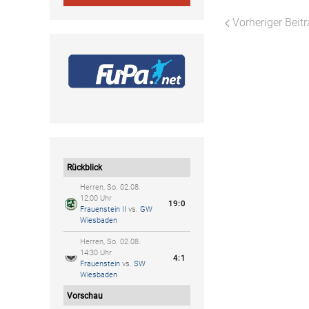
Vorheriger Beit
Rückblick
Herren, So. 02.08.
12:00 Uhr
19:0
Frauenstein II
vs.
GW
Wiesbaden
Herren, So. 02.08.
14:30 Uhr
4:1
Frauenstein
vs.
SW
Wiesbaden
Vorschau