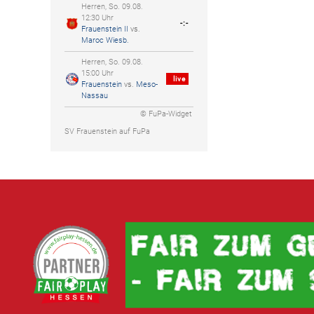
Herren, So. 09.08.
12:30 Uhr
-:-
Frauenstein II
vs.
Maroc Wiesb.
Herren, So. 09.08.
15:00 Uhr
live
Frauenstein
vs.
Meso-
Nassau
© FuPa-Widget
SV Frauenstein auf FuPa