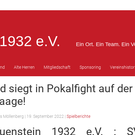
1932 e.V.
Ein Ort. Ein Team. Ein V
end
Alte Herren
Mitgliedschaft
Sponsoring
Vereinshistor
 siegt in Pokalfight auf der
aage!
s Möllenberg
|
19. September 2022
|
Spielberichte
uenstein 1932 e.V. : 