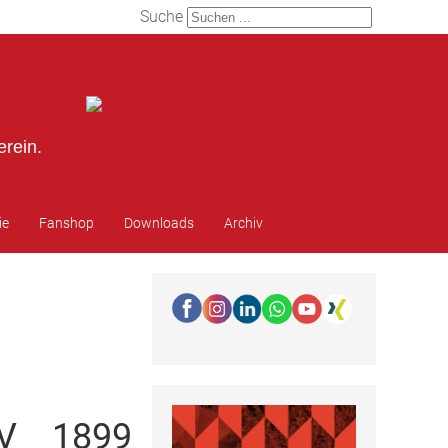
Suche
erein.
ie
Fanshop
Downloads
Archiv
SV 1899