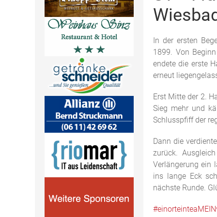
Wiesbade
In der ersten Be
1899. Von Beginn
endete die erste H
erneut liegengelas
Erst Mitte der 2. 
Sieg mehr und käm
Schlusspfiff der r
Dann die verdient
zurück. Ausgleic
Verlängerung ein l
ins lange Eck sch
nächste Runde. Gl
#einorteinteaMEIN