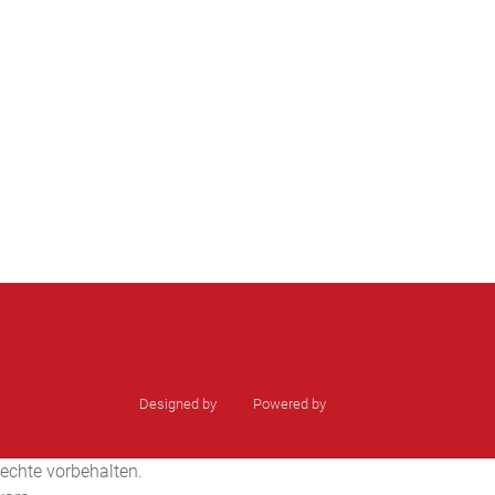
Designed by
sinci
Powered by
Ulkit
echte vorbehalten.