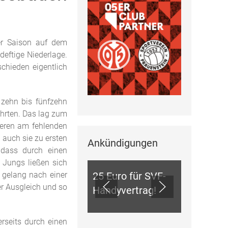
er Saison auf dem
eftige Niederlage.
chieden eigentlich
 zehn bis fünfzehn
ührten. Das lag zum
deren am fehlenden
 auch sie zu ersten
Ankündigungen
ANKÜNDIGUNGEN
 dass durch einen
e Jungs ließen sich
 gelang nach einer
25 Euro für SVF-
er Ausgleich und so
Handyvertrag!
rseits durch einen