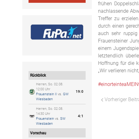
frühen Doppelschl
nachlassende Abweh
Treffer zu erziel
durch einen gerech
auch sehr ruppig
Frauensteiner Jun
einem Jugendspiel 
letztendlich über
Hoffnung für die 
„Wir verlieren nich
Rückblick
#einorteinteaMEIN
Herren, So. 02.08.
12:00 Uhr
19:0
Frauenstein II
vs.
GW
Vorheriger Beitr
Wiesbaden
Herren, So. 02.08.
14:30 Uhr
4:1
Frauenstein
vs.
SW
Wiesbaden
Vorschau