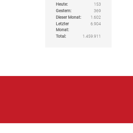
Heute:
153
Gestern:
369
Dieser Monat:
1.602
Letzter
6.904
Monat:
Total:
1.459.911