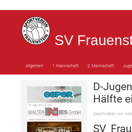
SV Frauenst
Allgemein
1. Mannschaft
2. Mannschaft
Jug
D-Jugen
Hälfte e
Geschrieben von:
Mat
SV Frau