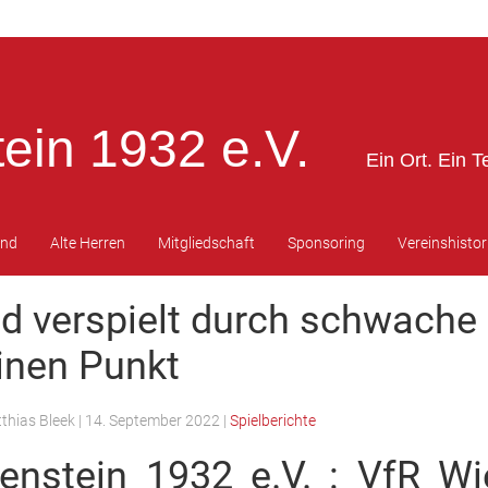
ein 1932 e.V.
Ein Ort. Ein T
end
Alte Herren
Mitgliedschaft
Sponsoring
Vereinshistor
d verspielt durch schwache
inen Punkt
thias Bleek
|
14. September 2022
|
Spielberichte
enstein 1932 e.V. : VfR W