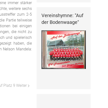
eine immer stärker
chte, weitere sechs
usstreffer zum 2-5
Vereinshymne: "Auf
ie Partie teilweise
der Bodenwaage"
ionen bei einigen
ngen, die nicht zu
sch und spielerisch
gezeigt haben, die
on Nelson Mandela:
uf Platz 9
Weiter