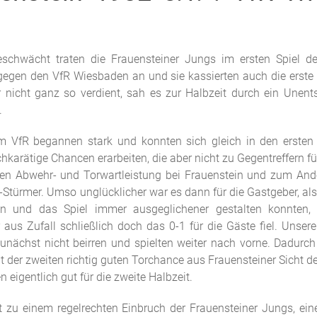
eschwächt traten die Frauensteiner Jungs im ersten Spiel d
gegen den VfR Wiesbaden an und sie kassierten auch die erste d
r nicht ganz so verdient, sah es zur Halbzeit durch ein Unents
.
 VfR begannen stark und konnten sich gleich in den ersten
hkarätige Chancen erarbeiten, die aber nicht zu Gegentreffern f
ten Abwehr- und Torwartleistung bei Frauenstein und zum An
-Stürmer. Umso unglücklicher war es dann für die Gastgeber, als
 und das Spiel immer ausgeglichener gestalten konnten,
 aus Zufall schließlich doch das 0-1 für die Gäste fiel. Unser
zunächst nicht beirren und spielten weiter nach vorne. Dadurch
der zweiten richtig guten Torchance aus Frauensteiner Sicht d
 eigentlich gut für die zweite Halbzeit.
t zu einem regelrechten Einbruch der Frauensteiner Jungs, eine