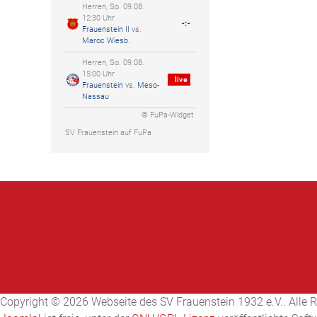
Herren, So. 09.08.
12:30 Uhr
-:-
Frauenstein II
vs.
Maroc Wiesb.
Herren, So. 09.08.
15:00 Uhr
live
Frauenstein
vs.
Meso-
Nassau
© FuPa-Widget
SV Frauenstein auf FuPa
Copyright © 2026 Webseite des SV Frauenstein 1932 e.V.. Alle R