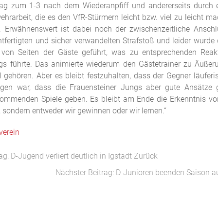
ag zum 1-3 nach dem Wiederanpfiff und andererseits durch 
rarbeit, die es den VfR-Stürmern leicht bzw. viel zu leicht ma
en. Erwähnenswert ist dabei noch der zwischenzeitliche Anschl
tfertigten und sicher verwandelten Strafstoß und leider wurde d
 von Seiten der Gäste geführt, was zu entsprechenden Reakt
gs führte. Das animierte wiederum den Gästetrainer zu Äußeru
gehören. Aber es bleibt festzuhalten, dass der Gegner läuferi
legen war, dass die Frauensteiner Jungs aber gute Ansätze 
kommenden Spiele geben. Es bleibt am Ende die Erkenntnis v
t, sondern entweder wir gewinnen oder wir lernen.“
verein
ag: D-Jugend verliert deutlich in Igstadt
Zurück
Nächster Beitrag: D-Junioren beenden Saison a