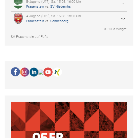
B-Jugend (U17), Sa. 15.08. 16:00 Uhr
-:-
Frauenstein
vs.
SV Niedernhs
A-Jugend (U19), Sa. 15.08. 18:00 Uhr
-:-
Frauenstein
vs.
Sonnenberg
© FuPa-Widget
SV Frauenstein auf FuPa