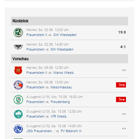
Rückblick
Herren, So. 02.08. 12:00 Uhr
19:0
Frauenstein II
vs.
GW Wiesbaden
Herren, So. 02.08. 14:30 Uhr
4:1
Frauenstein
vs.
SW Wiesbaden
Vorschau
Herren, So. 09.08. 12:30 Uhr
-:-
Frauenstein II
vs.
Maroc Wiesb.
Herren, So. 09.08. 15:00 Uhr
live
Frauenstein
vs.
Meso-Nassau
A-Jugend (U19), Mo. 10.08. 19:00 Uhr
live
Frauenstein
vs.
Freudenberg
D-Jugend (U13), Sa. 15.08. 12:30 Uhr
-:-
Frauenstein
vs.
VfR Wiesb.
C-Jugend (U15), Sa. 15.08. 14:30 Uhr
-:-
JSG Frauenstein...
vs.
FV Biebrich III