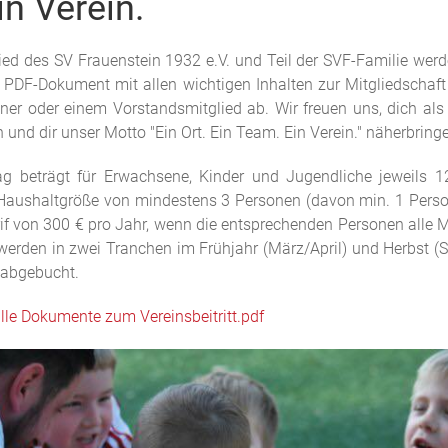
n Verein.
ied des SV Frauenstein 1932 e.V. und Teil der SVF-Familie werd
 PDF-Dokument mit allen wichtigen Inhalten zur Mitgliedschaft
iner oder einem Vorstandsmitglied ab. Wir freuen uns, dich als
 und dir unser Motto "Ein Ort. Ein Team. Ein Verein." näherbrin
rag beträgt für Erwachsene, Kinder und Jugendliche jeweils 120
 Haushaltgröße von mindestens 3 Personen (davon min. 1 Perso
arif von 300 € pro Jahr, wenn die entsprechenden Personen alle M
 werden in zwei Tranchen im Frühjahr (März/April) und Herbst 
 abgebucht.
alle Dokumente zum Vereinsbeitritt.pdf