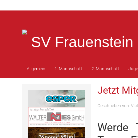
SV Frauenstein 
Allgemein
1. Mannschaft
2. Mannschaft
Jug
Jetzt Mi
Geschrieben von:
Vic
Werde T