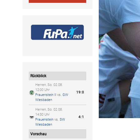
Rückblick
Herren, So. 02.08.
12:00 Uhr
19:0
Frauenstein II
vs.
GW
Wiesbaden
Herren, So. 02.08.
14:30 Uhr
4:1
Frauenstein
vs.
SW
Wiesbaden
Vorschau