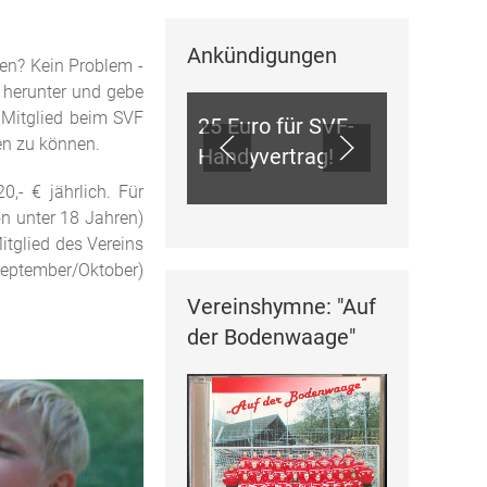
Ankündigungen
ANKÜNDIGUNGEN
en? Kein Problem -
 herunter und gebe
 Mitglied beim SVF
25 Euro für SVF-
gen zu können.
Handyvertrag!
,- € jährlich. Für
n unter 18 Jahren)
itglied des Vereins
(September/Oktober)
Vereinshymne: "Auf
der Bodenwaage"