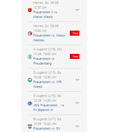
Herren, So. 09.08.
12:30 Uhr
-:-
Frauenstein II
vs.
Maroc Wiesb.
Herren, So. 09.08.
15:00 Uhr
live
Frauenstein
vs.
Meso-
Nassau
A-Jugend (U19), Mo.
10.08. 19:00 Uhr
live
Frauenstein
vs.
Freudenberg
D-Jugend (U13), Sa.
15.08. 12:30 Uhr
-:-
Frauenstein
vs.
VfR
Wiesb.
C-Jugend (U15), Sa.
15.08. 14:30 Uhr
-:-
JSG Frauenstein...
vs.
FV Biebrich III
B-Jugend (U17), Sa.
15.08. 16:00 Uhr
-:-
Frauenstein
vs.
SV