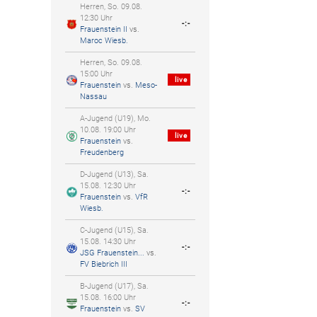
Herren, So. 09.08.
12:30 Uhr
-:-
Frauenstein II
vs.
Maroc Wiesb.
Herren, So. 09.08.
15:00 Uhr
live
Frauenstein
vs.
Meso-
Nassau
A-Jugend (U19), Mo.
10.08. 19:00 Uhr
live
Frauenstein
vs.
Freudenberg
D-Jugend (U13), Sa.
15.08. 12:30 Uhr
-:-
Frauenstein
vs.
VfR
Wiesb.
C-Jugend (U15), Sa.
15.08. 14:30 Uhr
-:-
JSG Frauenstein...
vs.
FV Biebrich III
B-Jugend (U17), Sa.
15.08. 16:00 Uhr
-:-
Frauenstein
vs.
SV