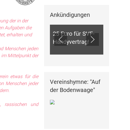
Ankündigungen
ANKÜNDIGUNGEN
hung der in der
en Aufgaben die
25 Euro für SVF-
et, erhalten und
Handyvertrag!
und Menschen jeden
 im Mittelpunkt der
rein etwas für die
Vereinshymne: "Auf
von Menschen jeder
der Bodenwaage"
dern.
, rassischen und