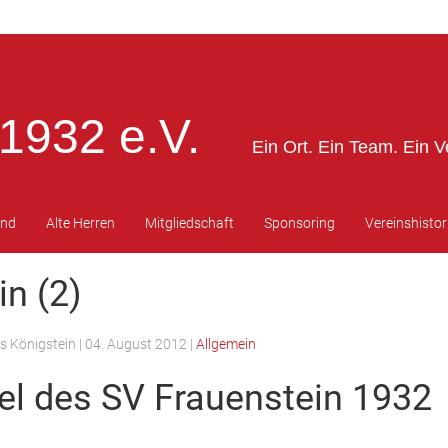
1932 e.V.
Ein Ort. Ein Team. Ein V
end
Alte Herren
Mitgliedschaft
Sponsoring
Vereinshistor
n (2)
s Königstein
|
04. August 2012
|
Allgemein
l des SV Frauenstein 1932