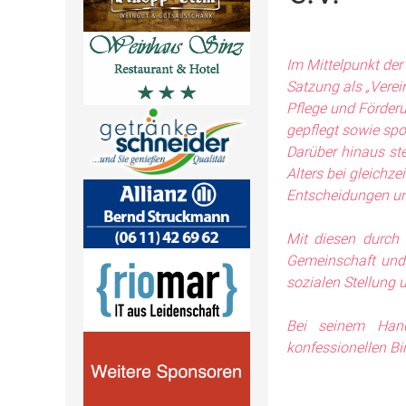
Im Mittelpunkt der 
Satzung als „Vere
Pflege und Förderu
gepflegt sowie spo
Darüber hinaus st
Alters bei gleichz
Entscheidungen und
Mit diesen durch 
Gemeinschaft und 
sozialen Stellung 
Bei seinem Hand
konfessionellen B