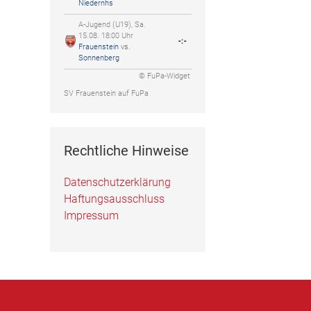
Niedernhs
A-Jugend (U19), Sa.
15.08. 18:00 Uhr
-:-
Frauenstein
vs.
Sonnenberg
© FuPa-Widget
SV Frauenstein auf FuPa
Rechtliche Hinweise
Datenschutzerklärung
Haftungsausschluss
Impressum