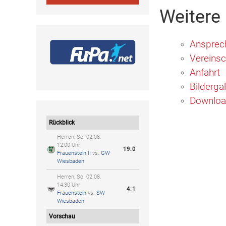
Weitere
Ansprec
Vereinsc
Anfahrt
Bildergal
Downlo
Rückblick
Herren, So. 02.08.
12:00 Uhr
19:0
Frauenstein II
vs.
GW
Wiesbaden
Herren, So. 02.08.
14:30 Uhr
4:1
Frauenstein
vs.
SW
Wiesbaden
Vorschau