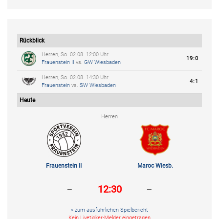
Rückblick
Herren, So. 02.08. 12:00 Uhr
19:0
Frauenstein II
vs.
GW Wiesbaden
Herren, So. 02.08. 14:30 Uhr
4:1
Frauenstein
vs.
SW Wiesbaden
Heute
Herren
Frauenstein II
Maroc Wiesb.
-
-
12:30
» zum ausführlichen Spielbericht
Kein Liveticker-Melder eingetragen