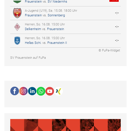
Frauenstein
vs.
SV Niedernhs
A-Jugend (U19), Sa. 15.08. 18:00 Uhr
-:-
Frauenstein
vs.
Sonnenberg
Herren, So. 16.08. 15:00 Uhr
-:-
Delkenheim
vs.
Frauenstein
Herren, So. 16.08. 15:00 Uhr
-:-
Hellas Schi.
vs.
Frauenstein II
© FuPa-Widget
SV Frauenstein auf FuPa