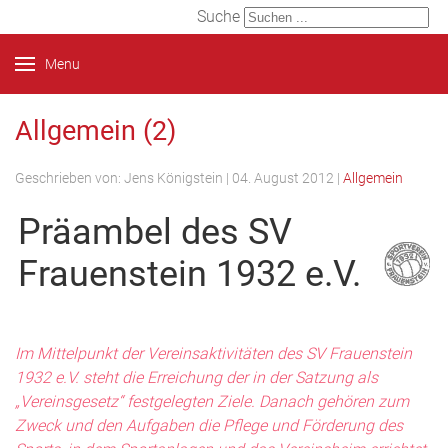
Suche
Menu
Allgemein (2)
Geschrieben von:
Jens Königstein
|
04. August 2012
|
Allgemein
Präambel des SV
Frauenstein 1932 e.V.
Im Mittelpunkt der Vereinsaktivitäten des SV Frauenstein
1932 e.V. steht die Erreichung der in der Satzung als
„Vereinsgesetz“ festgelegten Ziele. Danach gehören zum
Zweck und den Aufgaben die Pflege und Förderung des