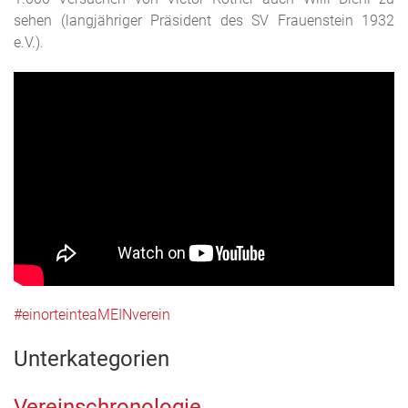
sehen (langjähriger Präsident des SV Frauenstein 1932
e.V.).
#einorteinteaMEINverein
Unterkategorien
Vereinschronologie