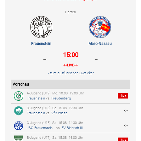
Herren
Frauenstein
Meso-Nassau
15:00
-
-
++LIVE++
» zum ausführlichen Liveticker
Vorschau
A-Jugend (U19), Mo. 10.08. 19:00 Uhr
live
Frauenstein
vs.
Freudenberg
D-Jugend (U13), Sa. 15.08. 12:30 Uhr
-:-
Frauenstein
vs.
VfR Wiesb.
C-Jugend (U15), Sa. 15.08. 14:30 Uhr
-:-
JSG Frauenstein...
vs.
FV Biebrich III
B-Jugend (U17), Sa. 15.08. 16:00 Uhr
live