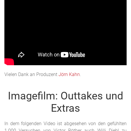
Vielen Dank an Produzent
Jörn Kahn
.
Imagefilm: Outtakes und
Extras
In dem folgenden Video ist abgesehen von den gefühlten
1.000 Versuchen von Victor Röther auch Willi Diehl zu