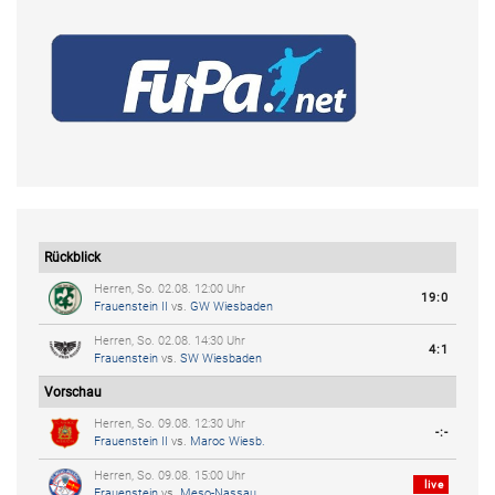
Rückblick
Herren, So. 02.08. 12:00 Uhr
19:0
Frauenstein II
vs.
GW Wiesbaden
Herren, So. 02.08. 14:30 Uhr
4:1
Frauenstein
vs.
SW Wiesbaden
Vorschau
Herren, So. 09.08. 12:30 Uhr
-:-
Frauenstein II
vs.
Maroc Wiesb.
Herren, So. 09.08. 15:00 Uhr
live
Frauenstein
vs.
Meso-Nassau