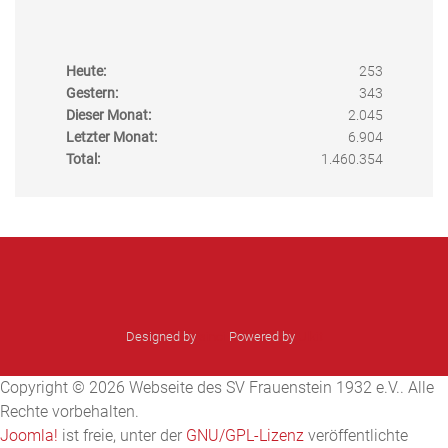
Heute:
253
Gestern:
343
Dieser Monat:
2.045
Letzter Monat:
6.904
Total:
1.460.354
Designed by
sinci
Powered by
Ulkit
Copyright © 2026 Webseite des SV Frauenstein 1932 e.V.. Alle
Rechte vorbehalten.
Joomla!
ist freie, unter der
GNU/GPL-Lizenz
veröffentlichte