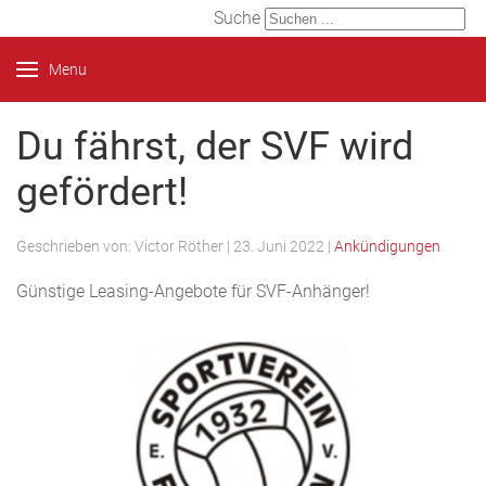
Suche
Menu
Du fährst, der SVF wird
gefördert!
Geschrieben von:
Victor Röther
|
23. Juni 2022
|
Ankündigungen
Günstige Leasing-Angebote für SVF-Anhänger!