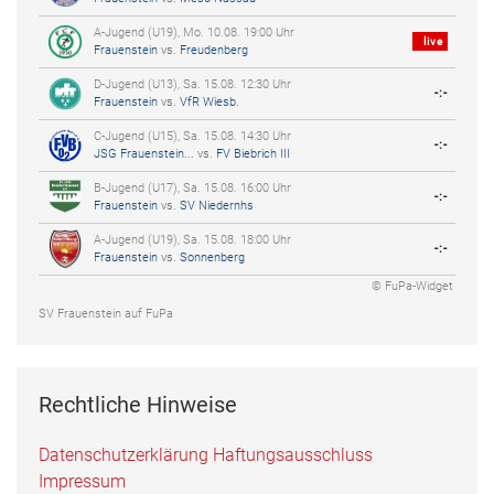
A-Jugend (U19), Mo. 10.08. 19:00 Uhr
live
Frauenstein
vs.
Freudenberg
D-Jugend (U13), Sa. 15.08. 12:30 Uhr
-:-
Frauenstein
vs.
VfR Wiesb.
C-Jugend (U15), Sa. 15.08. 14:30 Uhr
-:-
JSG Frauenstein...
vs.
FV Biebrich III
B-Jugend (U17), Sa. 15.08. 16:00 Uhr
-:-
Frauenstein
vs.
SV Niedernhs
A-Jugend (U19), Sa. 15.08. 18:00 Uhr
-:-
Frauenstein
vs.
Sonnenberg
© FuPa-Widget
SV Frauenstein auf FuPa
Rechtliche Hinweise
Datenschutzerklärung
Haftungsausschluss
Impressum