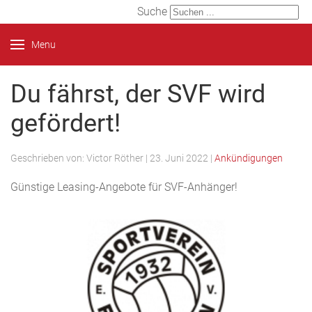
Suche
Menu
Du fährst, der SVF wird
gefördert!
Geschrieben von:
Victor Röther
|
23. Juni 2022
|
Ankündigungen
Günstige Leasing-Angebote für SVF-Anhänger!