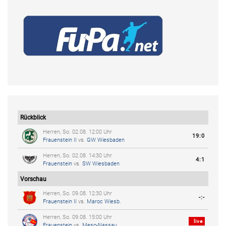
Rückblick
Herren, So. 02.08. 12:00 Uhr
19:0
Frauenstein II
vs.
GW Wiesbaden
Herren, So. 02.08. 14:30 Uhr
4:1
Frauenstein
vs.
SW Wiesbaden
Vorschau
Herren, So. 09.08. 12:30 Uhr
-:-
Frauenstein II
vs.
Maroc Wiesb.
Herren, So. 09.08. 15:00 Uhr
live
Frauenstein
vs.
Meso-Nassau