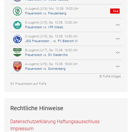
A-Jugend (U19), Mo. 10.08. 19:00 Uhr
live
Frauenstein
vs.
Freudenberg
D-Jugend (U13), Sa. 15.08. 12:30 Uhr
-:-
Frauenstein
vs.
VfR Wiesb.
C-Jugend (U15), Sa. 15.08. 14:30 Uhr
-:-
JSG Frauenstein...
vs.
FV Biebrich III
B-Jugend (U17), Sa. 15.08. 16:00 Uhr
-:-
Frauenstein
vs.
SV Niedernhs
A-Jugend (U19), Sa. 15.08. 18:00 Uhr
-:-
Frauenstein
vs.
Sonnenberg
© FuPa-Widget
SV Frauenstein auf FuPa
Rechtliche Hinweise
Datenschutzerklärung
Haftungsausschluss
Impressum