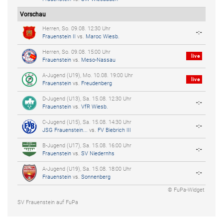
Vorschau
Herren, So. 09.08. 12:30 Uhr
-:-
Frauenstein II
vs.
Maroc Wiesb.
Herren, So. 09.08. 15:00 Uhr
live
Frauenstein
vs.
Meso-Nassau
A-Jugend (U19), Mo. 10.08. 19:00 Uhr
live
Frauenstein
vs.
Freudenberg
D-Jugend (U13), Sa. 15.08. 12:30 Uhr
-:-
Frauenstein
vs.
VfR Wiesb.
C-Jugend (U15), Sa. 15.08. 14:30 Uhr
-:-
JSG Frauenstein...
vs.
FV Biebrich III
B-Jugend (U17), Sa. 15.08. 16:00 Uhr
-:-
Frauenstein
vs.
SV Niedernhs
A-Jugend (U19), Sa. 15.08. 18:00 Uhr
-:-
Frauenstein
vs.
Sonnenberg
© FuPa-Widget
SV Frauenstein auf FuPa