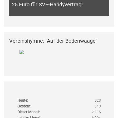
25 Euro für SVF-Handyvertrag!
Vereinshymne: "Auf der Bodenwaage"
Heute:
323
Gestern:
343
Dieser Monat:
2.115
Letzter Monat:
6.904