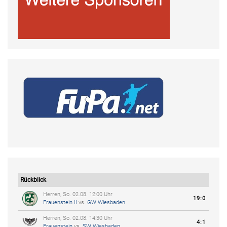
Rückblick
Herren, So. 02.08. 12:00 Uhr
19:0
Frauenstein II
vs.
GW Wiesbaden
Herren, So. 02.08. 14:30 Uhr
4:1
Frauenstein
vs.
SW Wiesbaden