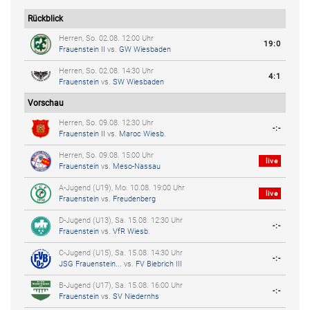
Rückblick
Herren, So. 02.08. 12:00 Uhr
19:0
Frauenstein II
vs.
GW Wiesbaden
Herren, So. 02.08. 14:30 Uhr
4:1
Frauenstein
vs.
SW Wiesbaden
Vorschau
Herren, So. 09.08. 12:30 Uhr
-:-
Frauenstein II
vs.
Maroc Wiesb.
Herren, So. 09.08. 15:00 Uhr
live
Frauenstein
vs.
Meso-Nassau
A-Jugend (U19), Mo. 10.08. 19:00 Uhr
live
Frauenstein
vs.
Freudenberg
D-Jugend (U13), Sa. 15.08. 12:30 Uhr
-:-
Frauenstein
vs.
VfR Wiesb.
C-Jugend (U15), Sa. 15.08. 14:30 Uhr
-:-
JSG Frauenstein...
vs.
FV Biebrich III
B-Jugend (U17), Sa. 15.08. 16:00 Uhr
-:-
Frauenstein
vs.
SV Niedernhs